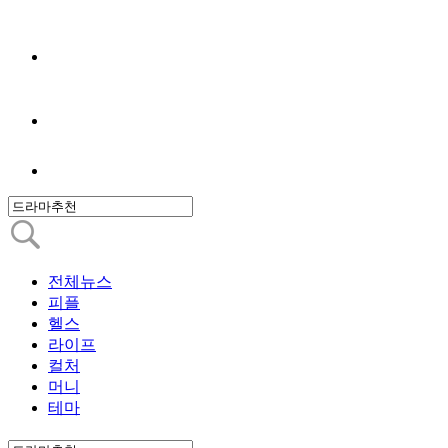
전체뉴스
피플
헬스
라이프
컬처
머니
테마