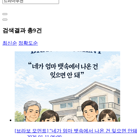
검색결과 총
9
건
최신순
정확도순
[브라보 모먼트] "네가 엄마 뱃속에서 나온 건 잊으면 안돼
2026-01-11 06:00