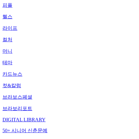
피플
헬스
라이프
컬처
머니
테마
카드뉴스
컷&칼럼
브라보스페셜
브라보리포트
DIGITAL LIBRARY
50+ 시니어 신춘문예