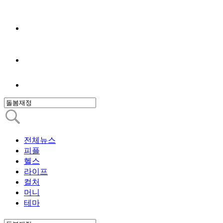
전체뉴스
피플
헬스
라이프
컬처
머니
테마