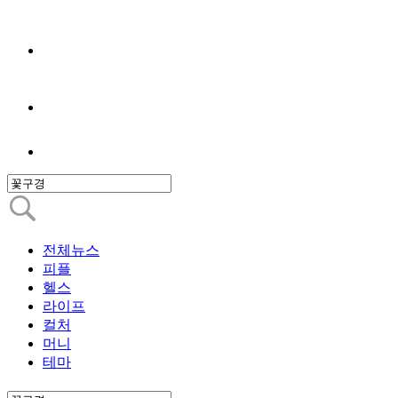
전체뉴스
피플
헬스
라이프
컬처
머니
테마