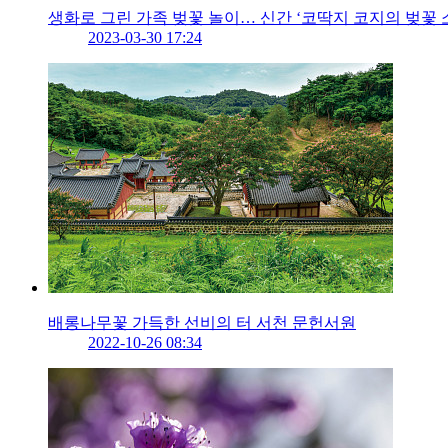
생화로 그린 가족 벚꽃 놀이… 신간 ‘코딱지 코지의 벚꽃 
2023-03-30 17:24
배롱나무꽃 가득한 선비의 터 서천 문헌서원
2022-10-26 08:34