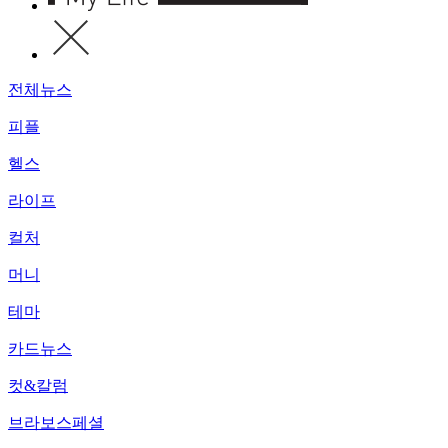
전체뉴스
피플
헬스
라이프
컬처
머니
테마
카드뉴스
컷&칼럼
브라보스페셜