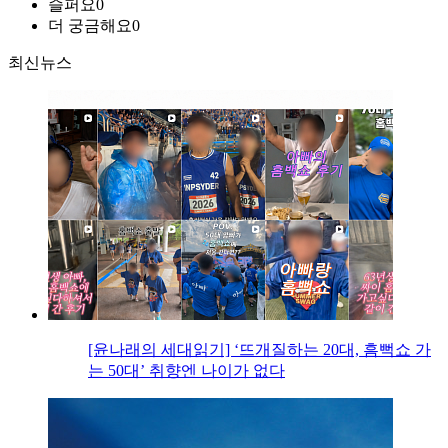
슬퍼요
0
더 궁금해요
0
최신뉴스
[윤나래의 세대읽기] ‘뜨개질하는 20대, 흠뻑쇼 가
는 50대’ 취향엔 나이가 없다