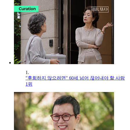
1.
"후회하지 않으려면" 60세 넘어 끊어내야 할 사람
1위