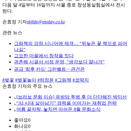
다음 달 4일부터 16일까지 서울 종로 창성동실험실에서 전시
된다.
손효정 기자
shjlife@etoday.co.kr
관련 뉴스
그림책의 강점 시니어에 제격… “뒤늦은 꽃 책으로 피어
나길”
고요한 마을에서 창작을 짓다
귀촌해 시골서 서점 운영, "생각보다 잘나가"
공급 '최후 카드' 그린벨트⋯관건은
#벚꽃
#벚꽃놀이
#허정윤
#그림책
#코딱지
손효정 기자의 주요 뉴스
⌞
[브라보 문화 이슈] 유방암 투병 후 더 단단해진 박미선
⌞
“AI 시대 살아남기” 경력을 이어가는 재취업 전략
⌞
여름 끝자락, 놓치면 아쉬운 8월 문화소식
좋아요
0
화나요
0