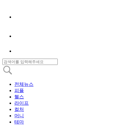
전체뉴스
피플
헬스
라이프
컬처
머니
테마