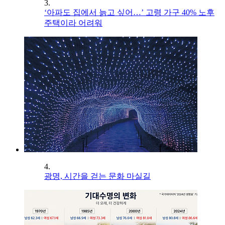
3.
‘아파도 집에서 늙고 싶어…’ 고령 가구 40% 노후
주택이라 어려워
4.
광명, 시간을 걷는 문화 마실길