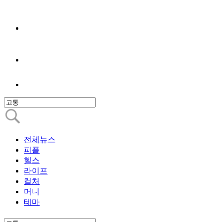
전체뉴스
피플
헬스
라이프
컬처
머니
테마