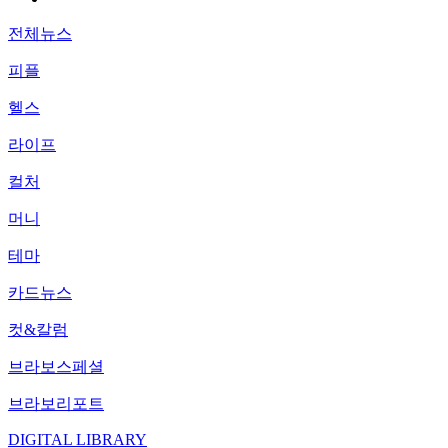
전체뉴스
피플
헬스
라이프
컬처
머니
테마
카드뉴스
컷&칼럼
브라보스페셜
브라보리포트
DIGITAL LIBRARY