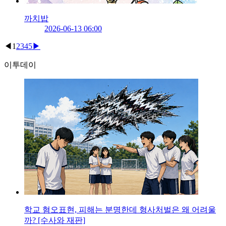
까치밥
2026-06-13 06:00
◀
1
2
3
4
5
▶
이투데이
학교 혐오표현, 피해는 분명한데 형사처벌은 왜 어려울
까? [수사와 재판]