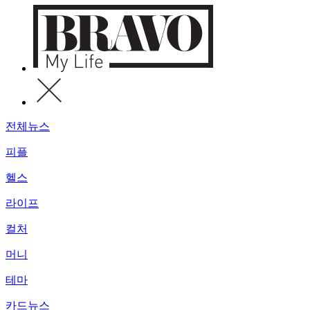
전체뉴스
피플
헬스
라이프
컬처
머니
테마
카드뉴스