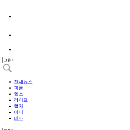
전체뉴스
피플
헬스
라이프
컬처
머니
테마