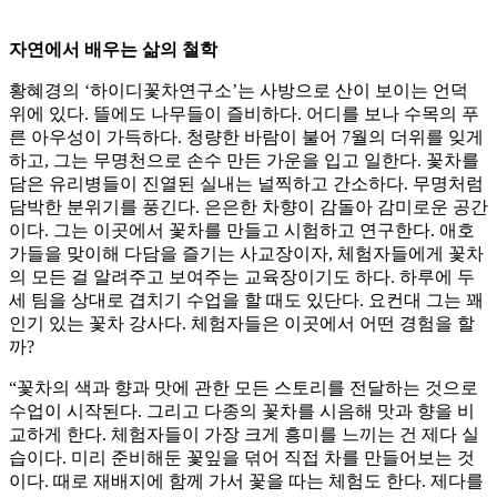
자연에서 배우는 삶의 철학
황혜경의 ‘하이디꽃차연구소’는 사방으로 산이 보이는 언덕
위에 있다. 뜰에도 나무들이 즐비하다. 어디를 보나 수목의 푸
른 아우성이 가득하다. 청량한 바람이 불어 7월의 더위를 잊게
하고, 그는 무명천으로 손수 만든 가운을 입고 일한다. 꽃차를
담은 유리병들이 진열된 실내는 널찍하고 간소하다. 무명처럼
담박한 분위기를 풍긴다. 은은한 차향이 감돌아 감미로운 공간
이다. 그는 이곳에서 꽃차를 만들고 시험하고 연구한다. 애호
가들을 맞이해 다담을 즐기는 사교장이자, 체험자들에게 꽃차
의 모든 걸 알려주고 보여주는 교육장이기도 하다. 하루에 두
세 팀을 상대로 겹치기 수업을 할 때도 있단다. 요컨대 그는 꽤
인기 있는 꽃차 강사다. 체험자들은 이곳에서 어떤 경험을 할
까?
“꽃차의 색과 향과 맛에 관한 모든 스토리를 전달하는 것으로
수업이 시작된다. 그리고 다종의 꽃차를 시음해 맛과 향을 비
교하게 한다. 체험자들이 가장 크게 흥미를 느끼는 건 제다 실
습이다. 미리 준비해둔 꽃잎을 덖어 직접 차를 만들어보는 것
이다. 때로 재배지에 함께 가서 꽃을 따는 체험도 한다. 제다를