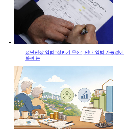
정년연장 입법 ‘상반기 무산’, 연내 입법 가능성에
쏠린 눈