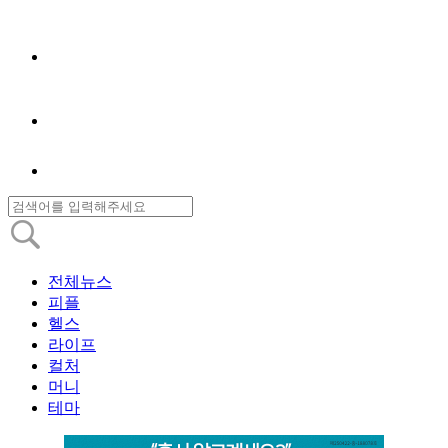
전체뉴스
피플
헬스
라이프
컬처
머니
테마