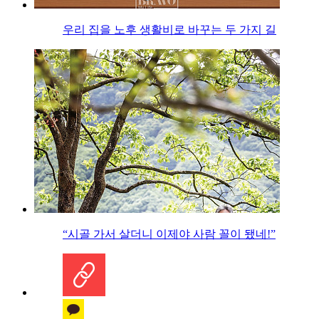
우리 집을 노후 생활비로 바꾸는 두 가지 길
“시골 가서 살더니 이제야 사람 꼴이 됐네!”