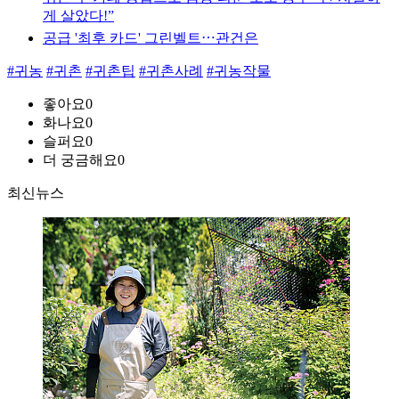
게 살았다!”
공급 '최후 카드' 그린벨트⋯관건은
#귀농
#귀촌
#귀촌팁
#귀촌사례
#귀농작물
좋아요
0
화나요
0
슬퍼요
0
더 궁금해요
0
최신뉴스