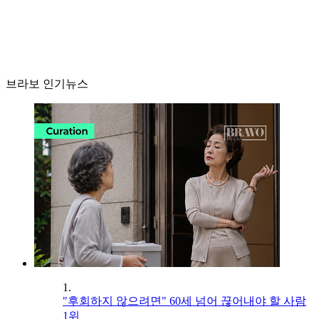
브라보 인기뉴스
1.
"후회하지 않으려면" 60세 넘어 끊어내야 할 사람
1위