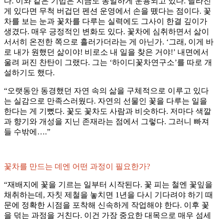
다. 이와 같은 기법은 지금도 동일하게 운용되고 있다. 달라진
게 있다면 무척 버겁던 펜션 운영에서 손을 뗐다는 점이다. 꽃
차를 보는 눈과 꽃차를 다루는 실력에도 그사이 한결 깊이가
생겼다. 매우 긍정적인 변화도 있다. 꽃차에 심취하면서 삶이
서서히 온전한 쪽으로 흘러가더라는 게 아닌가. ‘그래, 이게 바
로 내가 원했던 삶이야! 비로소 내 일을 찾은 거야!’ 내면에서
울려 퍼진 찬탄이 그랬다. 그는 ‘하이디꽃차연구소’를 따로 개
설하기도 했다.
“오랫동안 동경했던 자연 속의 삶을 구체적으로 이루고 있다
는 실감으로 만족스러웠다. 자연의 선물인 꽃을 다루는 일을
한다는 게 기뻤다. 꽃도 꽃차도 사람과 비슷하다. 저마다 색깔
과 향기와 개성을 지닌 존재라는 점에서 그렇다. 그러니 빠져
들 수밖에….”
꽃차를 만드는 데엔 어떤 과정이 필요한가?
“재배지에 꽃을 기르는 일부터 시작된다. 꽃 피는 철엔 꽃잎을
채취하는데, 자칫 제철을 놓치면 1년을 다시 기다려야 하기 때
문에 정확한 시점을 포착해 신속하게 작업해야 한다. 이후 꽃
을 덖는 과정을 거친다. 이건 가장 중요한 대목으로 매우 섬세