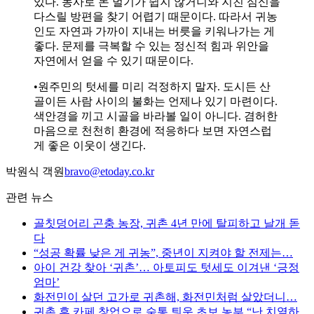
있다. 농사로 돈 벌기가 쉽지 않거니와 지친 심신을
다스릴 방편을 찾기 어렵기 때문이다. 따라서 귀농
인도 자연과 가까이 지내는 버릇을 키워나가는 게
좋다. 문제를 극복할 수 있는 정신적 힘과 위안을
자연에서 얻을 수 있기 때문이다.
•원주민의 텃세를 미리 걱정하지 말자. 도시든 산
골이든 사람 사이의 불화는 언제나 있기 마련이다.
색안경을 끼고 시골을 바라볼 일이 아니다. 겸허한
마음으로 천천히 환경에 적응하다 보면 자연스럽
게 좋은 이웃이 생긴다.
박원식 객원
bravo@etoday.co.kr
관련 뉴스
골칫덩어리 곤충 농장, 귀촌 4년 만에 탈피하고 날개 돋
다
“성공 확률 낮은 게 귀농”, 중년이 지켜야 할 전제는…
아이 건강 찾아 ‘귀촌’… 아토피도 텃세도 이겨낸 ‘긍정
엄마’
화전민이 살던 고가로 귀촌해, 화전민처럼 살았더니…
귀촌 후 카페 창업으로 숨통 틔운 초보 농부 “난 치열하