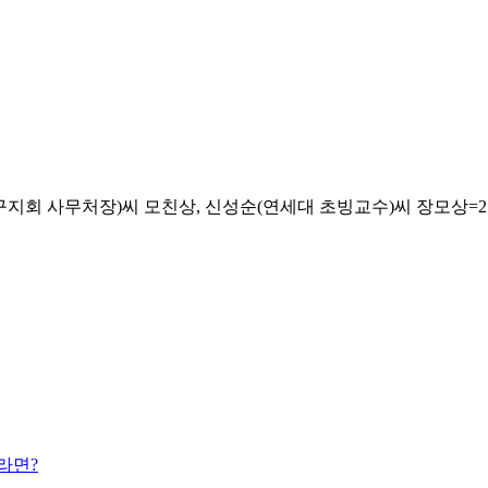
사무처장)씨 모친상, 신성순(연세대 초빙교수)씨 장모상=2일4시53
라면?