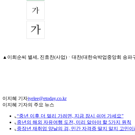
▲이희순씨 별세, 진효찬(사업)ㆍ대찬(대한숙박업중앙회 송파구지회 
이지혜 기자
jyelee@etoday.co.kr
이지혜 기자의 주요 뉴스
⌞
“중년 이후 더 멀리 가려면, 지금 잠시 쉬어 가세요”
⌞
중년의 해외 자유여행 도전, 미리 알아야 할 5가지 원칙
⌞
중장년 재취업 양날의 검, 민간 자격증 딸지 말지 고민이