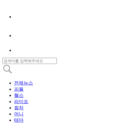
전체뉴스
피플
헬스
라이프
컬처
머니
테마