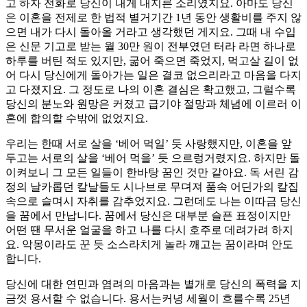
고 하자 전화로 당신이 내게 내지른 소리였지요. 아마도 당신
은 이혼을 전제로 한 법적 별거기간 1년 동안 생활비를 주지 않
으면 내가 다시 돌아올 거라고 생각했던 게지요. 그때 내 수입
은 신문 기고로 받는 월 30만 원이 전부였던 터라 라면 하나로
하루를 버틴 적도 있지만, 굶어 죽으면 죽었지, 먹고살 길이 없
어 다시 당신에게 돌아가는 일은 결코 없으리라고 마음을 다지
고 다졌지요. 그 정도로 나의 이혼 결심은 확고했고, 그럴수록
당신의 분노와 원망은 커졌고 급기야 절망과 체념에 이르러 이
혼에 합의할 수밖에 없었지요.
우리는 한때 서로 살을 ‘베어 먹일’ 듯 사랑했지만, 이혼을 앞
두고는 서로의 살을 ‘베어 먹을’ 듯 으르렁거렸지요. 하지만 돌
이켜보니 그 모든 일들이 한바탕 꿈인 것만 같아요. 독 서린 감
정의 날카롭던 칼날들도 시나브로 무뎌져 품속 어딘가의 칼집
속으로 슬며시 자취를 감추었지요. 그런데도 나는 이따금 당신
을 꿈에서 만납니다. 꿈에서 당신은 대부분 슬픈 표정이지만
어떤 땐 무서운 얼굴을 하고 나를 다시 호주로 데려가려 하지
요. 악몽이라도 꾼 듯 소스라치게 놀라 깨고는 꿈이라며 안도
합니다.
당신에 대한 연민과 염려의 마음과는 별개로 당신의 폭력을 지
금껏 용서할 수 없습니다. 용서는커녕 세월이 흐를수록 25년