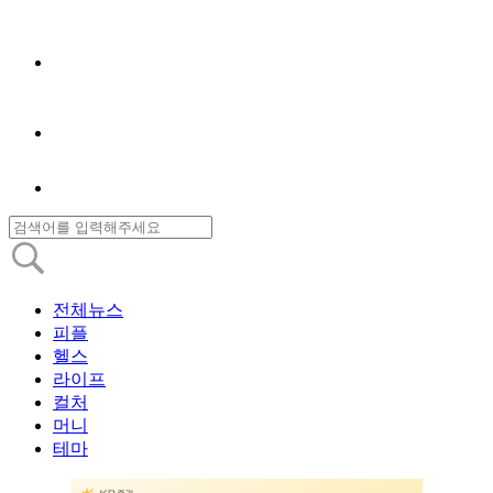
전체뉴스
피플
헬스
라이프
컬처
머니
테마