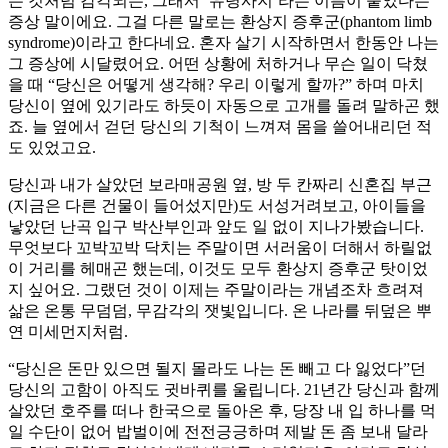
는 것처럼 감각되는, 그래서 ‘유령사지’라는 이름이 붙었다는
증상 말이에요. 그걸 다른 말로는 환상지 증후군(phantom limb
syndrome)이라고 한다네요. 혼자 살기 시작하면서 한동안 나는
그 증상에 시달렸어요. 어떤 상황에 처하거나 무슨 일이 닥쳤
을 때 “당신은 어떻게 생각해? 우리 이렇게 할까?” 하며 마치
당신이 옆에 있기라도 하듯이 자동으로 고개를 돌려 말하곤 했
죠. 늘 옆에서 걷던 당신의 기척이 느껴져 몸을 쓸어내리던 적
도 있었고요.
당신과 내가 살았던 보라매공원 옆, 방 두 칸짜리 신혼집 부근
(지금은 다른 건물이 들어섰지만)도 서성거려보고, 아이들을
낳았던 난곡 입구 박산부인과 앞도 일 없이 지나가봤습니다.
무엇보다 꼬박꼬박 닥치는 주말이면 서러움이 더해서 하릴없
이 거리를 헤매곤 했는데, 이것도 모두 환상지 증후군 탓이었
지 싶어요. 그랬던 것이 이제는 주말이라는 개념조차 흐려져
삶은 온통 무덤덤, 무감각의 잿빛입니다. 온 나라를 뒤덮은 뿌
연 미세먼지처럼.
“당신은 돈만 있으면 될지 몰라도 나는 돈 빼고 다 잃었다”던
당신의 고함이 아직도 귓바퀴를 울립니다. 21년간 당신과 함께
살았던 호주를 떠나 한국으로 돌아온 후, 당장 내 입 하나를 먹
일 수단이 없어 밥벌이에 전전긍긍하며 제발 돈 좀 보내 달라