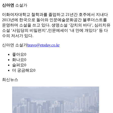
신아연
소설가
이화여자대학교 철학과를 졸업하고 21년간 호주에서 지내다
2013년에 한국으로 돌아와 인문예술문화공간 블루더스트를
운영하며 소설을 쓰고 있다. 생명소설 ‘강치의 바다’, 심리치유
소설 ‘사임당의 비밀편지’,인문에세이 ‘내 안에 개있다’ 등 다
수의 저서가 있다.
신아연 소설가
bravo@etoday.co.kr
좋아요
0
화나요
0
슬퍼요
0
더 궁금해요
0
최신뉴스