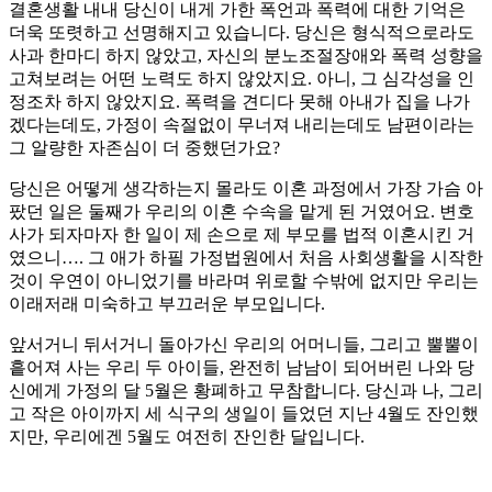
결혼생활 내내 당신이 내게 가한 폭언과 폭력에 대한 기억은
더욱 또렷하고 선명해지고 있습니다. 당신은 형식적으로라도
사과 한마디 하지 않았고, 자신의 분노조절장애와 폭력 성향을
고쳐보려는 어떤 노력도 하지 않았지요. 아니, 그 심각성을 인
정조차 하지 않았지요. 폭력을 견디다 못해 아내가 집을 나가
겠다는데도, 가정이 속절없이 무너져 내리는데도 남편이라는
그 알량한 자존심이 더 중했던가요?
당신은 어떻게 생각하는지 몰라도 이혼 과정에서 가장 가슴 아
팠던 일은 둘째가 우리의 이혼 수속을 맡게 된 거였어요. 변호
사가 되자마자 한 일이 제 손으로 제 부모를 법적 이혼시킨 거
였으니…. 그 애가 하필 가정법원에서 처음 사회생활을 시작한
것이 우연이 아니었기를 바라며 위로할 수밖에 없지만 우리는
이래저래 미숙하고 부끄러운 부모입니다.
앞서거니 뒤서거니 돌아가신 우리의 어머니들, 그리고 뿔뿔이
흩어져 사는 우리 두 아이들, 완전히 남남이 되어버린 나와 당
신에게 가정의 달 5월은 황폐하고 무참합니다. 당신과 나, 그리
고 작은 아이까지 세 식구의 생일이 들었던 지난 4월도 잔인했
지만, 우리에겐 5월도 여전히 잔인한 달입니다.