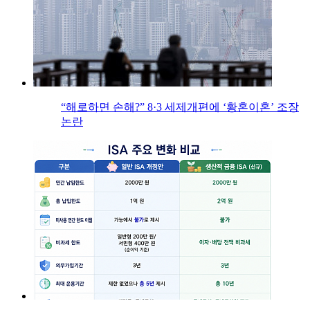
“해로하면 손해?” 8·3 세제개편에 ‘황혼이혼’ 조장
논란