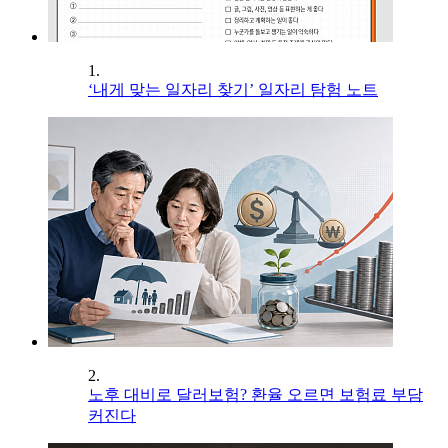
1.
‘내게 맞는 일자리 찾기’ 일자리 탐험 노트
2.
노후 대비로 달러보험? 환율 오르면 보험료 부담
커진다