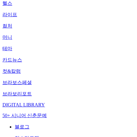
헬스
라이프
컬처
머니
테마
카드뉴스
컷&칼럼
브라보스페셜
브라보리포트
DIGITAL LIBRARY
50+ 시니어 신춘문예
블로그