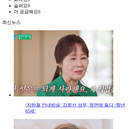
슬퍼요
0
더 궁금해요
0
최신뉴스
‘지하철 안내방송’ 강희선 성우, 영면에 들다 ‘향년
65세’