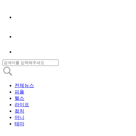
전체뉴스
피플
헬스
라이프
컬처
머니
테마