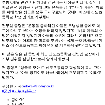
투병 6개월 만인 지난해 3월 정진이는 세상을 떠났다. 실의에
빠졌던 편 중령은 지난해 10월 유품을 정리하다가 아들의 치료
를 위해 받은 성금을 모두 국제구호단체 굿네이버스에 신도초
등학교 학생 명의로 기부했다.
편무삼 중령은 “운동을 좋아하던 아들은 투병생활 중에도 학
교에 다니고 싶다는 소망을 버리지 않았다”며 “비록 아들의 소
망은 이뤄지지 않았지만 아들의 소원에 따라 빈곤과 내전으로
낙후돼 있는 아프리카 학교를 후원하는 국제 구호단체(굿네이
버스)에 신도초등학교 학생 명의로 기부하게 됐다”고 말했다.
이 같은 일은 편 중령이 최근 신도초등학교 김병엽 교장에게
기부 경위를 설명함으로써 알려지게 됐다.
편 중령은 “성금을 모아 준 신도초등학교 학생들이 몹시 고마
웠다”면서 “아들 정진이도 하늘나라에서 흐뭇해할 것”이라고
말했다.
구성헌 기자
carlove@etoday.co.kr
#군인
#기부
#편무삼
좋아요
0
화나요
0