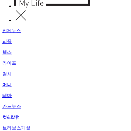
전체뉴스
피플
헬스
라이프
컬처
머니
테마
카드뉴스
컷&칼럼
브라보스페셜