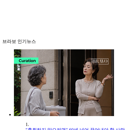
브라보 인기뉴스
1.
"후회하지 않으려면" 60세 넘어 끊어내야 할 사람