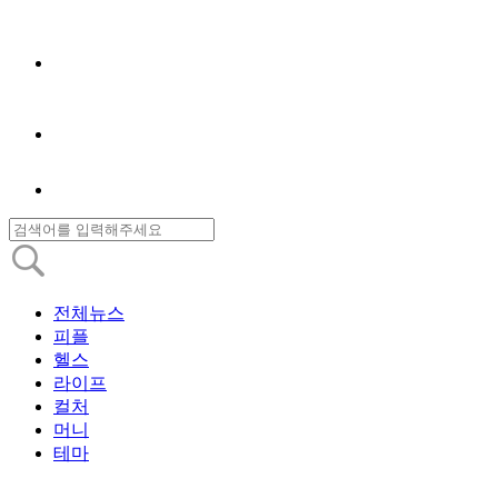
전체뉴스
피플
헬스
라이프
컬처
머니
테마