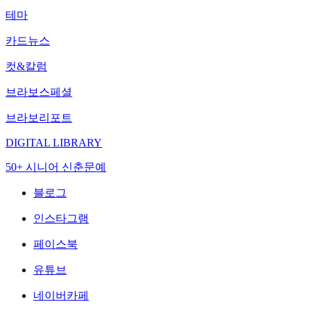
테마
카드뉴스
컷&칼럼
브라보스페셜
브라보리포트
DIGITAL LIBRARY
50+ 시니어 신춘문예
블로그
인스타그램
페이스북
유튜브
네이버카페