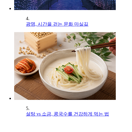
4.
광명, 시간을 걷는 문화 마실길
5.
설탕 vs 소금, 콩국수를 건강하게 먹는 법