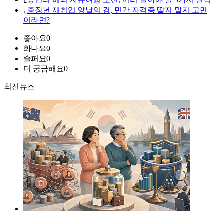
⌞
중장년 재취업 양날의 검, 민간 자격증 딸지 말지 고민
이라면?
좋아요
0
화나요
0
슬퍼요
0
더 궁금해요
0
최신뉴스