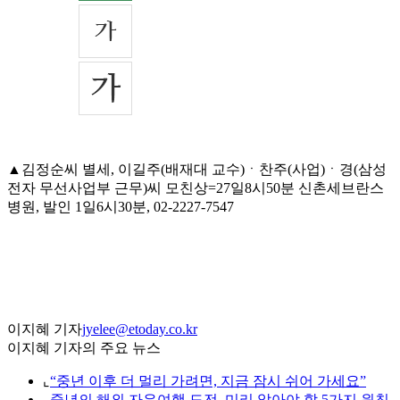
▲김정순씨 별세, 이길주(배재대 교수)ㆍ찬주(사업)ㆍ경(삼성
전자 무선사업부 근무)씨 모친상=27일8시50분 신촌세브란스
병원, 발인 1일6시30분, 02-2227-7547
이지혜 기자
jyelee@etoday.co.kr
이지혜 기자의 주요 뉴스
⌞
“중년 이후 더 멀리 가려면, 지금 잠시 쉬어 가세요”
⌞
중년의 해외 자유여행 도전, 미리 알아야 할 5가지 원칙