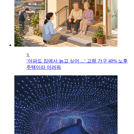
3.
‘아파도 집에서 늙고 싶어…’ 고령 가구 40% 노후
주택이라 어려워