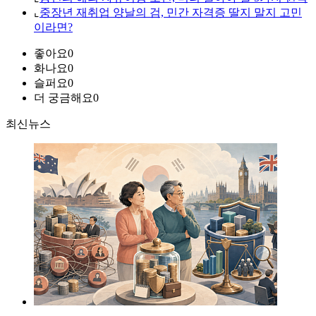
⌞
중장년 재취업 양날의 검, 민간 자격증 딸지 말지 고민
이라면?
좋아요
0
화나요
0
슬퍼요
0
더 궁금해요
0
최신뉴스