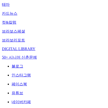
테마
카드뉴스
컷&칼럼
브라보스페셜
브라보리포트
DIGITAL LIBRARY
50+ 시니어 신춘문예
블로그
인스타그램
페이스북
유튜브
네이버카페