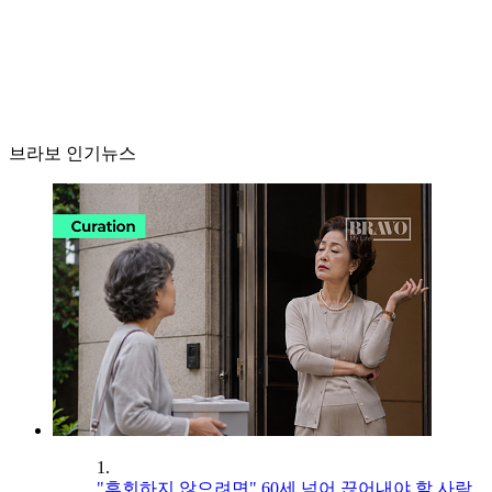
브라보 인기뉴스
1.
"후회하지 않으려면" 60세 넘어 끊어내야 할 사람