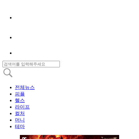
전체뉴스
피플
헬스
라이프
컬처
머니
테마