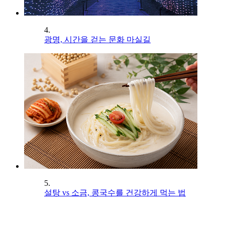
4.
광명, 시간을 걷는 문화 마실길
5.
설탕 vs 소금, 콩국수를 건강하게 먹는 법