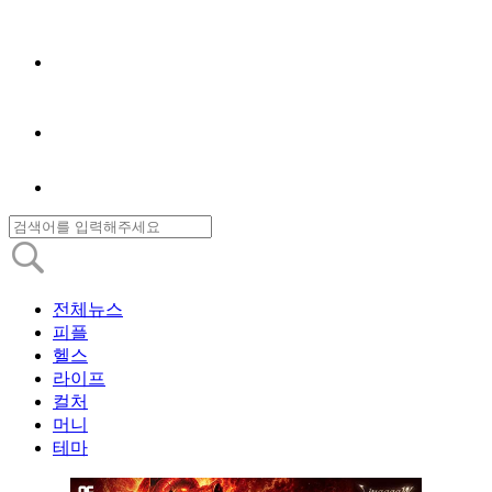
전체뉴스
피플
헬스
라이프
컬처
머니
테마