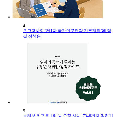
4.
초고령사회 ‘제1차 국가인구전략 기본계획’에 담
길 정책은
5.
브라보 리포트 1호 ‘사오정 시대, 73세까지 일하기