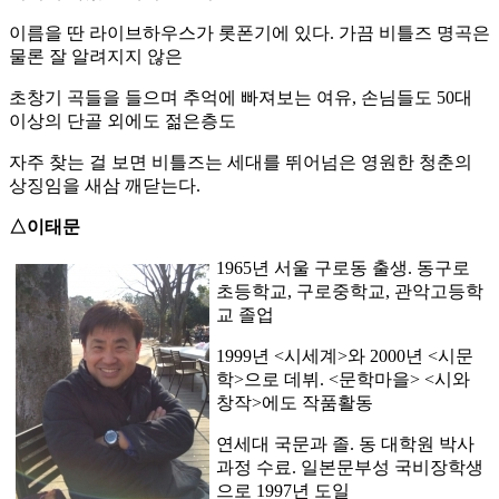
이름을 딴 라이브하우스가 롯폰기에 있다. 가끔 비틀즈 명곡은
물론 잘 알려지지 않은
초창기 곡들을 들으며 추억에 빠져보는 여유, 손님들도 50대
이상의 단골 외에도 젊은층도
자주 찾는 걸 보면 비틀즈는 세대를 뛰어넘은 영원한 청춘의
상징임을 새삼 깨닫는다.
△이태문
1965년 서울 구로동 출생. 동구로
초등학교, 구로중학교, 관악고등학
교 졸업
1999년 <시세계>와 2000년 <시문
학>으로 데뷔. <문학마을> <시와
창작>에도 작품활동
연세대 국문과 졸. 동 대학원 박사
과정 수료. 일본문부성 국비장학생
으로 1997년 도일