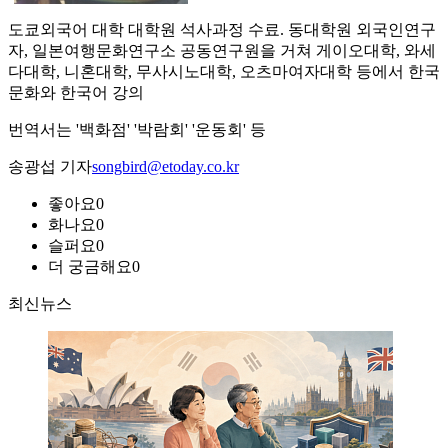
도쿄외국어 대학 대학원 석사과정 수료. 동대학원 외국인연구
자, 일본여행문화연구소 공동연구원을 거쳐 게이오대학, 와세
다대학, 니혼대학, 무사시노대학, 오츠마여자대학 등에서 한국
문화와 한국어 강의
번역서는 '백화점' '박람회' '운동회' 등
송광섭 기자
songbird@etoday.co.kr
좋아요
0
화나요
0
슬퍼요
0
더 궁금해요
0
최신뉴스