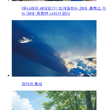
[윤나래의 세대읽기] ‘뜨개질하는 20대, 흠뻑쇼 가
는 50대’ 취향엔 나이가 없다
장마의 틈새