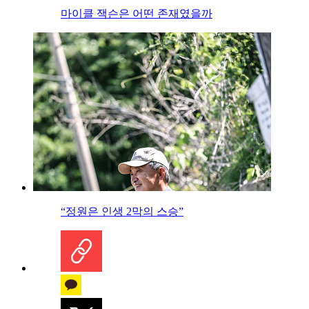
마이클 잭슨은 어떤 존재였을까
“정원은 인생 2막의 스승”