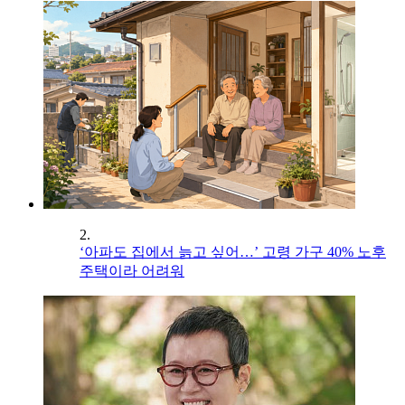
2.
‘아파도 집에서 늙고 싶어…’ 고령 가구 40% 노후
주택이라 어려워