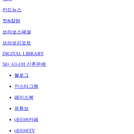
카드뉴스
컷&칼럼
브라보스페셜
브라보리포트
DIGITAL LIBRARY
50+ 시니어 신춘문예
블로그
인스타그램
페이스북
유튜브
네이버카페
네이버TV