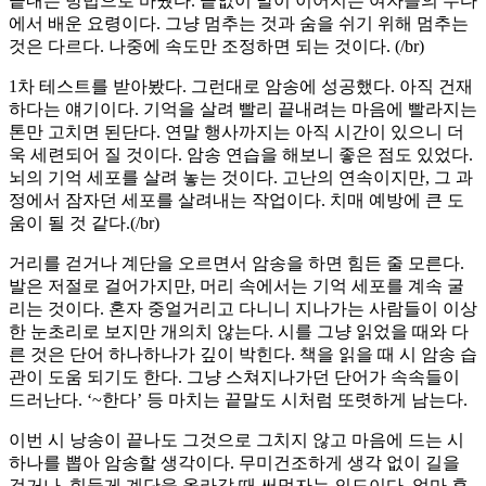
끝내는 방법으로 바꿨다. 끝없이 말이 이어지는 여자들의 수다
에서 배운 요령이다. 그냥 멈추는 것과 숨을 쉬기 위해 멈추는
것은 다르다. 나중에 속도만 조정하면 되는 것이다. (/br)
1차 테스트를 받아봤다. 그런대로 암송에 성공했다. 아직 건재
하다는 얘기이다. 기억을 살려 빨리 끝내려는 마음에 빨라지는
톤만 고치면 된단다. 연말 행사까지는 아직 시간이 있으니 더
욱 세련되어 질 것이다. 암송 연습을 해보니 좋은 점도 있었다.
뇌의 기억 세포를 살려 놓는 것이다. 고난의 연속이지만, 그 과
정에서 잠자던 세포를 살려내는 작업이다. 치매 예방에 큰 도
움이 될 것 같다.(/br)
거리를 걷거나 계단을 오르면서 암송을 하면 힘든 줄 모른다.
발은 저절로 걸어가지만, 머리 속에서는 기억 세포를 계속 굴
리는 것이다. 혼자 중얼거리고 다니니 지나가는 사람들이 이상
한 눈초리로 보지만 개의치 않는다. 시를 그냥 읽었을 때와 다
른 것은 단어 하나하나가 깊이 박힌다. 책을 읽을 때 시 암송 습
관이 도움 되기도 한다. 그냥 스쳐지나가던 단어가 속속들이
드러난다. ‘~한다’ 등 마치는 끝말도 시처럼 또렷하게 남는다.
이번 시 낭송이 끝나도 그것으로 그치지 않고 마음에 드는 시
하나를 뽑아 암송할 생각이다. 무미건조하게 생각 없이 길을
걷거나, 힘들게 계단을 올라갈 때 써먹자는 의도이다. 얼마 후