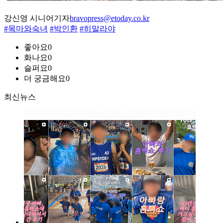
강신영 시니어기자
bravopress@etoday.co.kr
#목마와숙녀
#박인환
#히말라야
좋아요
0
화나요
0
슬퍼요
0
더 궁금해요
0
최신뉴스