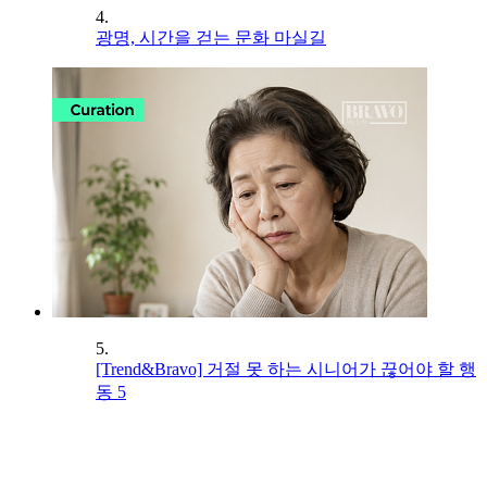
4.
광명, 시간을 걷는 문화 마실길
5.
[Trend&Bravo] 거절 못 하는 시니어가 끊어야 할 행
동 5