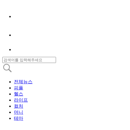
전체뉴스
피플
헬스
라이프
컬처
머니
테마