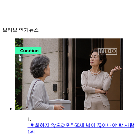
브라보 인기뉴스
1.
"후회하지 않으려면" 60세 넘어 끊어내야 할 사람
1위