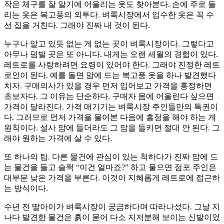
작은 체구를 잘 알기에 어울리는 옷도 찾아본다. 손에 주로 들
리는 옷은 복고풍의 외투다. 벼룩시장에서 입수한 옷은 꼭 수
선 집을 거친다. 그래야 진짜 내 것이 된다.
누구나 알고 있듯 없는 게 없는 곳이 벼룩시장이다. 그렇다고
아무나 덤빌 곳은 또 아니다. 내게는 오랜 세월의 경험이 있다.
레트로를 사랑하려면 요령이 있어야 한다. 그래야 진정한 레트
로인이 된다. 예를 들면 맘에 드는 복고풍 옷을 하나 발견했다
치자. 구매의사가 있을 경우 먼저 입어보고 가격을 흥정하면
초보자다. 그 이유는 단순하다. 구매자 몸에 어울린다 싶으면
가격이 달라진다. 가격 매기기는 벼룩시장 주인들만의 특권이
다. 그러므로 먼저 가격을 물어본 다음에 흥정을 해야 하는 게
원칙이다. 설사 맘에 들더라도 그 맘을 들키면 절대 안 된다. 그
래야 원하는 가격에 살 수 있다.
또 하나의 팁. 다른 물건에 관심이 있는 척하다가 진짜 맘에 드
는 물건을 들고 슬쩍 “이건 얼마죠?” 하고 물으면 점포 주인은
대부분 낮은 가격을 부른다. 이것이 지혜롭게 레트로에 접근하
는 방식이다.
수년 전 딸아이가 벼룩시장이 궁금하다며 따라나섰다. 그날 지
나다 발견한 물건은 흙이 묻어 다소 지저분해 보이는 신발이었