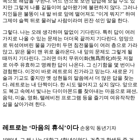
쪽으로 해답을 구한다. 어느 면으로 보면 답답해 보일 수도 있
지만 그렇게 나를 길들이며 살아왔기에 불편하지 않다. 그러나
지인들은 불똥이 내 발 바로 앞에 떨어져도 “이게 뭐지?” 하며
그제야 슬쩍 뒤로 물러날 사람이라며 핀잔 섞인 말을 한다.
그렇다. 나는 오래 생각하며 말없이 기다린다. 특히 답이 여러
가지로 나올 수 있는 문제는 더더욱 끝까지 기다린다. 엉망으
로 뒤섞여버린 물을 가만히 두면 침전물들이 여러 층으로 가라
앉고, 맑은 물이 맨 위로 올라온다. 내 앞의 문제도 그렇게 될
때까지 기다린다. 그러면 마치 무위이화(無爲而化)하듯 저절
로 아주 유효하고 명쾌한 답이 나온다. 그 신기함을 몇 번이나
경험했다. 이것이 바로 레트로의 진가라고 믿는다. 새로운 기
술과 기교도 좋지만 옛 성현들의 말씀에서 더 많은 답을 찾는
다. 레트로는 내 단짝이다. 한 시도 떨어지고 싶지 않다. 앞으로
도 복고 속에서 빛나는 다이아몬드를 찾아내는 마음으로 패션,
음악, 미술, 영화, 텔레비전 프로그램 등을 즐기며 여유작작한
삶을 살아가려 한다.
레트로는 ‘마음의 휴식’이다
손웅익 동년기자
1980년. 그 해 나는 대학교 4학년이었다. 건축과 학생들 중 건