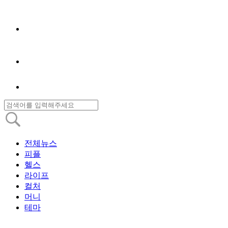
전체뉴스
피플
헬스
라이프
컬처
머니
테마