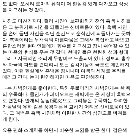
도 없다. 오히려 로마의 유적이 더 현실감 있게 다가오고 상상
을 자극하는 것 같다.
사진도 마찬가지다. 컬러 사진이 보편화하기 전의 흑백 사진들
은 그 분위기로 시간을 되돌리는 신비로움이 있다. 흑백 사진
을 손에 들면 사진을 찍던 순간으로 순식간에 되돌아가는 듯하
다. 흑백이라는 무채색의 아름다움은 그래서 복잡하고 바쁘고
혼란스러운 현대인들에게 향수를 자극하고 잠시 쉬어갈 수 있
는 마음의 휴식을 주는 것 같다. 현대인들은 현란한 색과 형태
그리고 자극적인 소리에 무방비로 노출되어 있다. 정보의 홍수
와 자극의 파도를 견디려니 모든 감각기능이 극도로 예민해져
있다. 이런 현실에서 흑백은 잠시나마 여백의 세계로 우리를
데리고 간다. 눈이 편안해지면 마음도 편안해진다.
나는 새벽안개를 좋아한다. 특히 두물머리의 새벽안개는 한 폭
의 수묵화다. 물안개가 피어오르는 새벽에는 온 세상이 흑백으
로 변한다. 안개의 농담(濃淡)으로 그려놓은 수묵화는 화려한
가을날의 유화 같은 풍경과는 비교하기 어려운 신비로움이 있
다. 그 여백은 흑백 사진처럼 아련한 시간의 심연으로 빠져들
게 한다.
요즘 펜화 스케치를 하면서 비슷한 느낌을 받곤 한다. 검은색