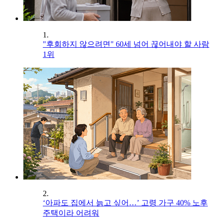
1.
"후회하지 않으려면" 60세 넘어 끊어내야 할 사람
1위
2.
‘아파도 집에서 늙고 싶어…’ 고령 가구 40% 노후
주택이라 어려워