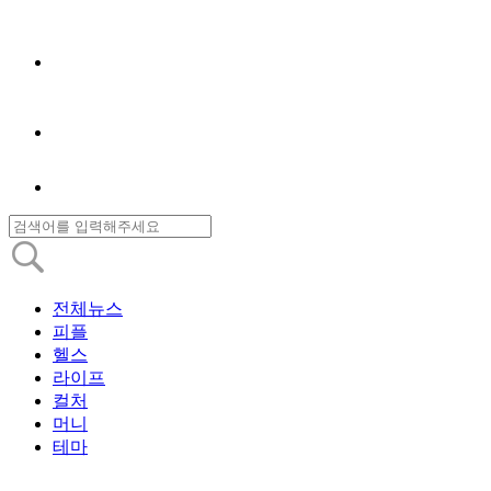
전체뉴스
피플
헬스
라이프
컬처
머니
테마