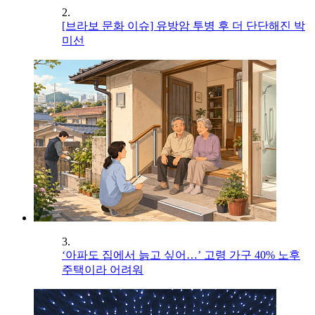
2.
[브라보 문화 이슈] 유방암 투병 후 더 단단해진 박
미선
3.
‘아파도 집에서 늙고 싶어…’ 고령 가구 40% 노후
주택이라 어려워