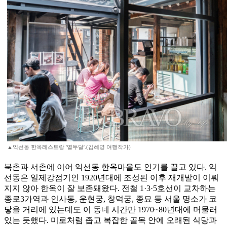
▲익선동 한옥레스토랑 '열두달'.(김혜영 여행작가)
북촌과 서촌에 이어 익선동 한옥마을도 인기를 끌고 있다. 익
선동은 일제강점기인 1920년대에 조성된 이후 재개발이 이뤄
지지 않아 한옥이 잘 보존돼왔다. 전철 1·3·5호선이 교차하는
종로3가역과 인사동, 운현궁, 창덕궁, 종묘 등 서울 명소가 코
닿을 거리에 있는데도 이 동네 시간만 1970~80년대에 머물러
있는 듯했다. 미로처럼 좁고 복잡한 골목 안에 오래된 식당과