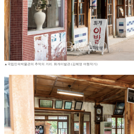
▲국립민속박물관의 추억의 거리. 화개이발관.(김혜영 여행작가)