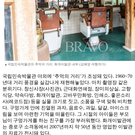
▲국립민속박물관의 추억의 거리. 화개이발관 내부.(김혜영 여행작가)
국립민속박물관 야외에 ‘추억의 거리’가 조성돼 있다. 1960~70
년대 거리 풍경을 실감나게 재현해놓았다. 마치 촬영장 같은
분위기다. 창신사장(사진관), 근대화연쇄점, 장미의상실, 고향
식당, 약속다방, 화개이발관, 고바우만화방, 인쇄소, 좋은소리
사(레코드점) 등을 실물 크기로 짓고, 소품을 구색 맞춰 비치했
다. 구멍가게 안에 진열된 과자, 음료수, 과일, 달걀, 아이스크
림을 보며 아련한 기억을 떠올린다. 그 시절의 아이들은 부모
님이 구멍가게를 하는 친구를 가장 부러워했다. 화개이발관에
는 종로구 소격동에서 2007년까지 약 50년 동안 영업한 이발관
의 자료가 전시돼 있다.