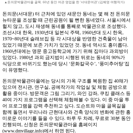
▲돈의문박물관마을 골목. 60년 동안 여관 영업을 한 '서대문여관'.(김혜영 여행작가)
돈의문(서대문) 터 근처에 있던 새문안 동네는 몇 해 전 돈의문
뉴타운을 조성할 때 근린공원이 될 뻔한 동네였다. 서울시에서
헐지 않고, 도시 재생해 동네를 통째로 박물관으로 조성했다.
조선시대 한옥, 1930년대 일본식 주택, 1960년대 도시 한옥,
1970~80년대 슬래브집 등 각 시대상을 반영한 건축물이 남아
있었기 때문에 보존 가치가 있었던 것. 동네 역사도 흥미롭다.
1960년대에는 명문 중고등학교에 가기 위해 집마다 과외방이
있었다. 1980년 과외 금지법이 시행된 뒤로는 동네의 90%가
식당으로 바뀌기도 했는데 당시 ‘문화칼국수’, ‘풍미추어탕’집
이 유명했다.
돈의문박물관마을에는 당시의 가옥 구조를 복원한 집 40채가
있으며 전시관, 연구실, 공예작가의 작업실 및 체험 공방으로
활용 중이다. 방문객은 그림 그리기, 와인 강좌, 쿠킹 클래스 등
40여 가지 프로그램을 선택해 체험해볼 수 있다. 이 중 마을 투
어 프로그램을 강력 추천하고 싶다. 도슨트와 마을 골목길을
함께 돌면서 우리나라 근현대사와 건축 양식의 변화에 관한 흥
미로운 이야기를 들을 수 있다. 하루 두 차례, 무료로 30분 동안
진행되며, 신청은 돈의문박물관마을 홈페이지
(www.dmvillage.info)에서 하면 된다.