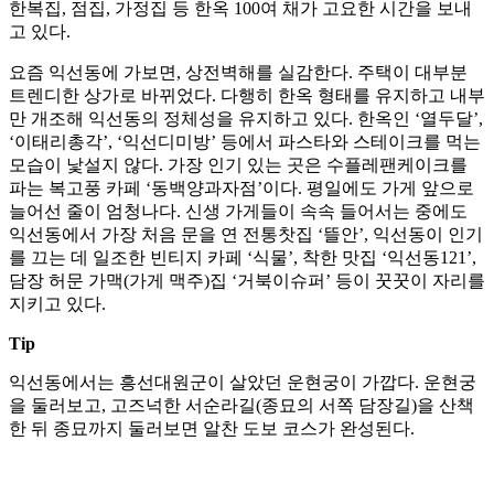
한복집, 점집, 가정집 등 한옥 100여 채가 고요한 시간을 보내
고 있다.
요즘 익선동에 가보면, 상전벽해를 실감한다. 주택이 대부분
트렌디한 상가로 바뀌었다. 다행히 한옥 형태를 유지하고 내부
만 개조해 익선동의 정체성을 유지하고 있다. 한옥인 ‘열두달’,
‘이태리총각’, ‘익선디미방’ 등에서 파스타와 스테이크를 먹는
모습이 낯설지 않다. 가장 인기 있는 곳은 수플레팬케이크를
파는 복고풍 카페 ‘동백양과자점’이다. 평일에도 가게 앞으로
늘어선 줄이 엄청나다. 신생 가게들이 속속 들어서는 중에도
익선동에서 가장 처음 문을 연 전통찻집 ‘뜰안’, 익선동이 인기
를 끄는 데 일조한 빈티지 카페 ‘식물’, 착한 맛집 ‘익선동121’,
담장 허문 가맥(가게 맥주)집 ‘거북이슈퍼’ 등이 꿋꿋이 자리를
지키고 있다.
Tip
익선동에서는 흥선대원군이 살았던 운현궁이 가깝다. 운현궁
을 둘러보고, 고즈넉한 서순라길(종묘의 서쪽 담장길)을 산책
한 뒤 종묘까지 둘러보면 알찬 도보 코스가 완성된다.