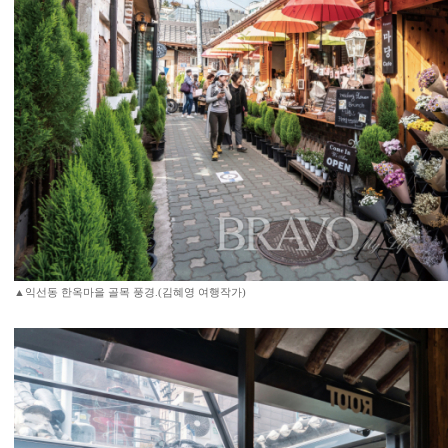
▲익선동 한옥마을 골목 풍경.(김혜영 여행작가)