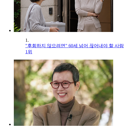
1.
"후회하지 않으려면" 60세 넘어 끊어내야 할 사람
1위