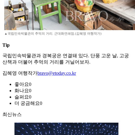
▲국립민속박물관의 추억의 거리. 근대화연쇄점.(김혜영 여행작가)
Tip
국립민속박물관과 경복궁은 연결돼 있다. 단풍 고운 날, 고궁
산책과 더불어 추억의 거리를 거닐어보자.
김혜영 여행작가
bravo@etoday.co.kr
좋아요
0
화나요
0
슬퍼요
0
더 궁금해요
0
최신뉴스