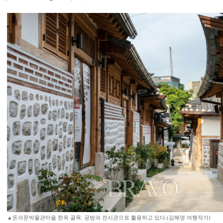
▲돈의문박물관마을 한옥 골목. 공방과 전시관으로 활용하고 있다.(김혜영 여행작가)