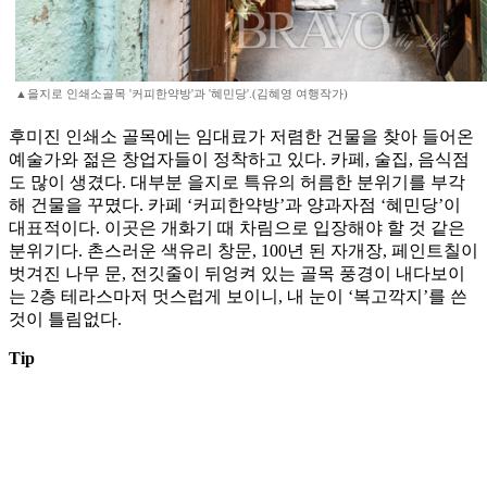
▲을지로 인쇄소골목 '커피한약방'과 '혜민당'.(김혜영 여행작가)
후미진 인쇄소 골목에는 임대료가 저렴한 건물을 찾아 들어온
예술가와 젊은 창업자들이 정착하고 있다. 카페, 술집, 음식점
도 많이 생겼다. 대부분 을지로 특유의 허름한 분위기를 부각
해 건물을 꾸몄다. 카페 ‘커피한약방’과 양과자점 ‘혜민당’이
대표적이다. 이곳은 개화기 때 차림으로 입장해야 할 것 같은
분위기다. 촌스러운 색유리 창문, 100년 된 자개장, 페인트칠이
벗겨진 나무 문, 전깃줄이 뒤엉켜 있는 골목 풍경이 내다보이
는 2층 테라스마저 멋스럽게 보이니, 내 눈이 ‘복고깍지’를 쓴
것이 틀림없다.
Tip