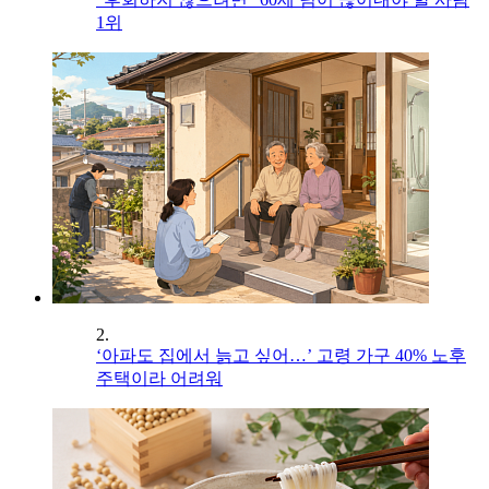
1위
2.
‘아파도 집에서 늙고 싶어…’ 고령 가구 40% 노후
주택이라 어려워