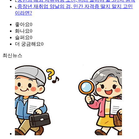
⌞
중장년 재취업 양날의 검, 민간 자격증 딸지 말지 고민
이라면?
좋아요
0
화나요
0
슬퍼요
0
더 궁금해요
0
최신뉴스