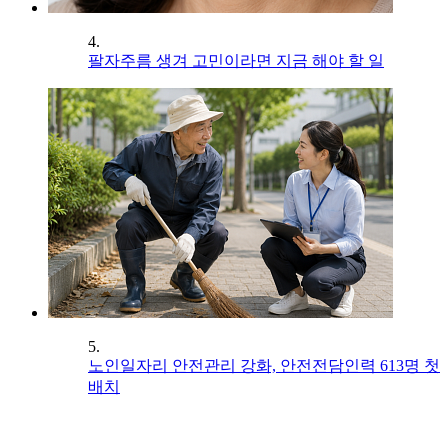
4.
팔자주름 생겨 고민이라면 지금 해야 할 일
5.
노인일자리 안전관리 강화, 안전전담인력 613명 첫
배치