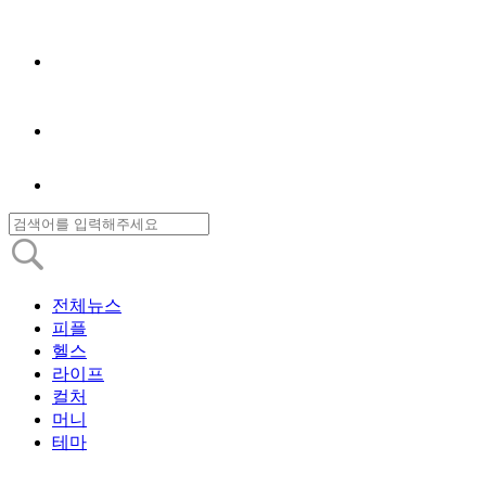
전체뉴스
피플
헬스
라이프
컬처
머니
테마