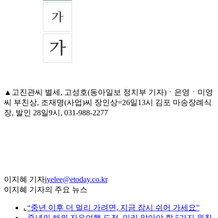
▲고진관씨 별세, 고성호(동아일보 정치부 기자)ㆍ은영ㆍ미영
씨 부친상, 조재명(사업)씨 장인상=26일13시 김포 마송장례식
장, 발인 28일9시, 031-988-2277
이지혜 기자
jyelee@etoday.co.kr
이지혜 기자의 주요 뉴스
⌞
“중년 이후 더 멀리 가려면, 지금 잠시 쉬어 가세요”
⌞
중년의 해외 자유여행 도전, 미리 알아야 할 5가지 원칙