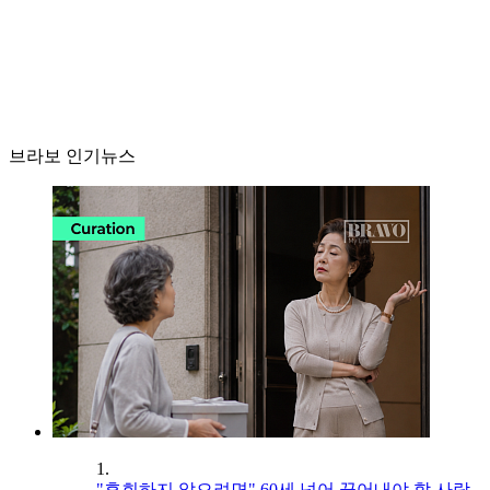
브라보 인기뉴스
1.
"후회하지 않으려면" 60세 넘어 끊어내야 할 사람