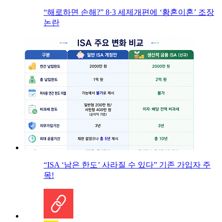
“해로하면 손해?” 8·3 세제개편에 ‘황혼이혼’ 조장
논란
“ISA ‘남은 한도’ 사라질 수 있다” 기존 가입자 주
목!