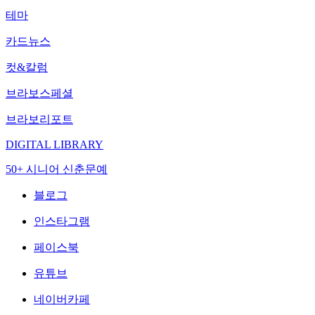
테마
카드뉴스
컷&칼럼
브라보스페셜
브라보리포트
DIGITAL LIBRARY
50+ 시니어 신춘문예
블로그
인스타그램
페이스북
유튜브
네이버카페