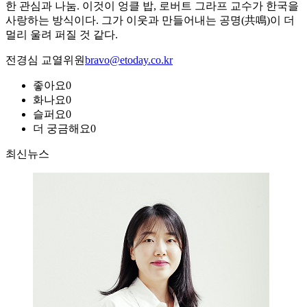
한 관심과 나눔. 이것이 엉클 밥, 로버트 그라프 교수가 한국을
사랑하는 방식이다. 그가 이웃과 만들어내는 공명(共鳴)이 더
멀리 울려 퍼질 것 같다.
전경심 교열위원
bravo@etoday.co.kr
좋아요
0
화나요
0
슬퍼요
0
더 궁금해요
0
최신뉴스