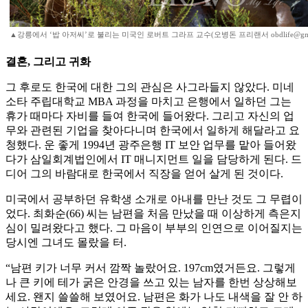
▲강릉에서 ‘밥 아저씨’로 불리는 미국인 로버트 그라프 교수(오병돈 프리랜서 obdlife@gmai
결혼, 그리고 귀화
그 후로도 한국에 대한 그의 관심은 사그라들지 않았다. 미네
소타 주립대학교 MBA 과정을 마치고 은행에서 일하던 그는
휴가 때마다 자비를 들여 한국에 들어왔다. 그리고 자신의 업
무와 관련된 기업을 찾아다니며 한국에서 일하게 해달라고 요
청했다. 운 좋게 1994년 광주은행 IT 보안 업무를 맡아 들어왔
다가 삼일회계법인에서 IT 매니지먼트 일을 담당하게 된다. 드
디어 그의 바람대로 한국에서 직장을 얻어 살게 된 것이다.
미국에서 공부하던 유학생 소개로 아내를 만난 것도 그 무렵이
었다. 최화순(66) 씨는 남편을 처음 만났을 때 이상하게 측은지
심이 밀려왔다고 했다. 그 마음이 부부의 인연으로 이어질지는
당시엔 그녀도 몰랐을 터.
“남편 키가 너무 커서 깜짝 놀랐어요. 197cm였거든요. 그렇게
나 큰 키에 테가 굵은 안경을 쓰고 있는 남자를 한번 상상해보
세요. 왠지 쓸쓸해 보였어요. 남편은 화가 나도 내색을 잘 안 하