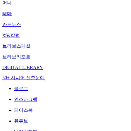
머니
테마
카드뉴스
컷&칼럼
브라보스페셜
브라보리포트
DIGITAL LIBRARY
50+ 시니어 신춘문예
블로그
인스타그램
페이스북
유튜브