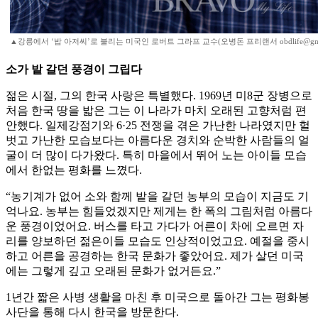
▲강릉에서 ‘밥 아저씨’로 불리는 미국인 로버트 그라프 교수(오병돈 프리랜서 obdlife@gmai
소가 밭 갈던 풍경이 그립다
젊은 시절, 그의 한국 사랑은 특별했다. 1969년 미8군 장병으로
처음 한국 땅을 밟은 그는 이 나라가 마치 오래된 고향처럼 편
안했다. 일제강점기와 6·25 전쟁을 겪은 가난한 나라였지만 헐
벗고 가난한 모습보다는 아름다운 경치와 순박한 사람들의 얼
굴이 더 많이 다가왔다. 특히 마을에서 뛰어 노는 아이들 모습
에서 한없는 평화를 느꼈다.
“농기계가 없어 소와 함께 밭을 갈던 농부의 모습이 지금도 기
억나요. 농부는 힘들었겠지만 제게는 한 폭의 그림처럼 아름다
운 풍경이었어요. 버스를 타고 가다가 어른이 차에 오르면 자
리를 양보하던 젊은이들 모습도 인상적이었고요. 예절을 중시
하고 어른을 공경하는 한국 문화가 좋았어요. 제가 살던 미국
에는 그렇게 깊고 오래된 문화가 없거든요.”
1년간 짧은 사병 생활을 마친 후 미국으로 돌아간 그는 평화봉
사단을 통해 다시 한국을 방문한다.