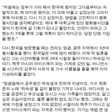
“처음에는 정부가 가라 해서 한국에 왔지만 그다음부터는 자
발적으로, 제 의지로 왔어요. 더 오래 머물고 싶었는데 그러지
못해 아쉬웠고, 다시 가고 싶었어요. 방법을 고민하다가 평화
봉사단을 생각해냈어요. 제대 후 대학교에 있던 평화봉사단을
찾아가 한국에 갈 기회가 있냐고 물었지요. 인연이 되려고 그
랬는지 3개월 후에 그럴 계획이 있다 하더군요. 당장 단원 가입
을 했죠.”
다시 한국을 방문했을 때는 전라도 영광, 광주 지역에서 3년여
봉사활동을 했다. 한국말은 이때 많이 배웠다. 이제 막 일흔을
넘긴 그는 시간여행을 하듯 20대 시절로 돌아가더니 하숙집 이
야기, 맥주 마시러 아이스께끼 파는 가게로 갔던 일, 어니언스·
펄 시스터즈·김추자·서유석 등 가수 이름들을 줄줄 꿰며 이야
기보따리를 풀었다.
“영광읍에서 공무원인 하숙생과 친하게 지냈어요. 가수 최희
준의 노래 ‘하숙생’을 같이 불렀던 기억도 나네요. 어디서든 노
인을 공경하고 부모님을 모시고 사는 가족들이 많았어요. 닮고
싶은 모습이었어요. 물론 불편한 점도 있기는 했죠. 그때는 한
국에 가정용 냉장고가 거의 없었던 시절이라 맥주가 마시고 싶
으면 아이스께끼 파는 가게로 가야 했어요. 거기는 제법 큰 냉