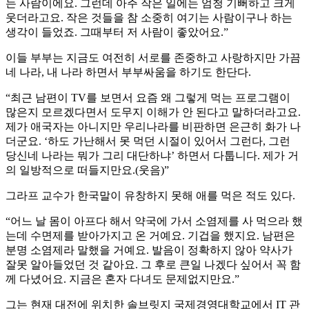
는 사람이에요. 그런데 아주 작은 일에는 엄청 기뻐하고 크게
웃더라고요. 작은 것들을 참 소중히 여기는 사람이구나 하는
생각이 들었죠. 그때부터 저 사람이 좋았어요.”
이들 부부는 지금도 여전히 서로를 존중하고 사랑하지만 가끔
네 나라, 내 나라 하면서 부부싸움을 하기도 한단다.
“최근 남편이 TV를 보면서 요즘 왜 그렇게 먹는 프로그램이
많은지 모르겠다면서 도무지 이해가 안 된다고 말하더라고요.
제가 애국자는 아니지만 우리나라를 비판하면 은근히 화가 나
더군요. ‘하도 가난해서 못 먹던 시절이 있어서 그런다, 그런
당신네 나라는 뭐가 그리 대단하냐’ 하면서 다툽니다. 제가 거
의 일방적으로 떠들지만요.(웃음)”
그라프 교수가 한국말이 유창하지 못해 애를 먹은 적도 있다.
“어느 날 몸이 아프다 해서 약국에 가서 소염제를 사 먹으라 했
는데 수면제를 받아가지고 온 거예요. 기겁을 했지요. 남편은
분명 소염제라 말했을 거예요. 발음이 정확하지 않아 약사가
잘못 알아들었던 것 같아요. 그 후로 큰일 나겠다 싶어서 꼭 함
께 다녔어요. 지금은 혼자 다녀도 문제없지만요.”
그는 현재 대전에 위치한 솔브릿지 국제경영대학교에서 IT 관