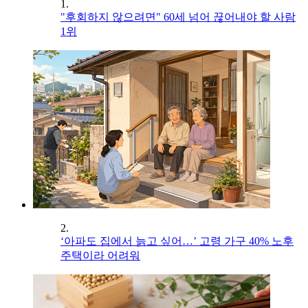
1.
"후회하지 않으려면" 60세 넘어 끊어내야 할 사람
1위
2.
‘아파도 집에서 늙고 싶어…’ 고령 가구 40% 노후
주택이라 어려워