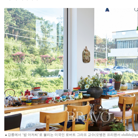
▲강릉에서 ‘밥 아저씨’로 불리는 미국인 로버트 그라프 교수(오병돈 프리랜서 obdlife@gmai