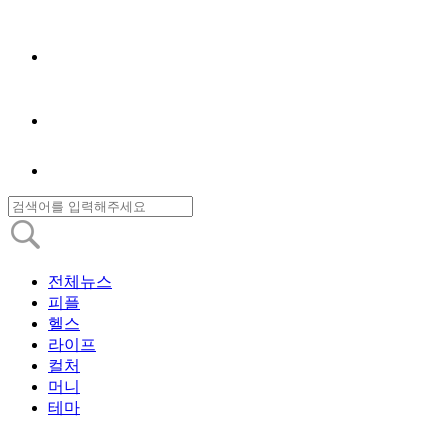
전체뉴스
피플
헬스
라이프
컬처
머니
테마