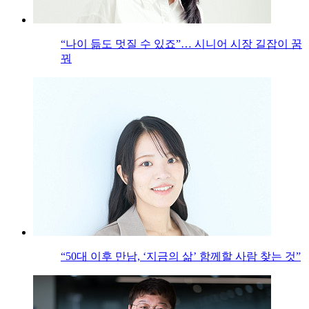
“나이 듦도 멋질 수 있죠”… 시니어 시장 길잡이 꿈
꿔
“50대 이후 만남, ‘지금의 삶’ 함께할 사람 찾는 것”