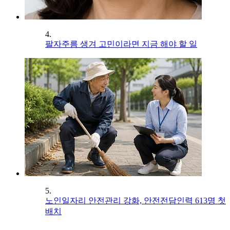
4.
팔자주름 생겨 고민이라면 지금 해야 할 일
5.
노인일자리 안전관리 강화, 안전전담인력 613명 첫
배치