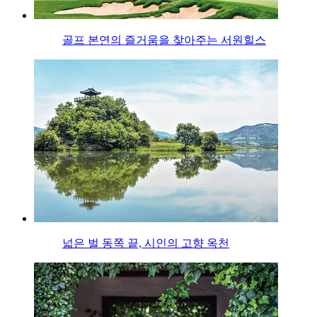
골프 본연의 즐거움을 찾아주는 서원힐스
넓은 벌 동쪽 끝, 시인의 고향 옥천