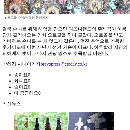
▲오르골 가게(박혜경 동년기자)
결국 손녀를 위해 태엽을 감으면 디즈니랜드의 주제곡이 아름
답게 흘러나오는 인형 오르골을 하나 골랐다. 오르골을 받고
기뻐하는 손녀를 본 게 엊그제 같은데, 멋진 추억으로 가득한
홋카이도에 이런 재난이 생겨 가슴이 아프다. 하루빨리 지진의
피해에서 벗어나 다시 관광 명소로 주목받길 바란다.
박혜경 시니어기자
bravopress@etoday.co.kr
좋아요
0
화나요
0
슬퍼요
0
더 궁금해요
0
최신뉴스