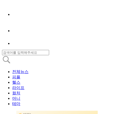
전체뉴스
피플
헬스
라이프
컬처
머니
테마