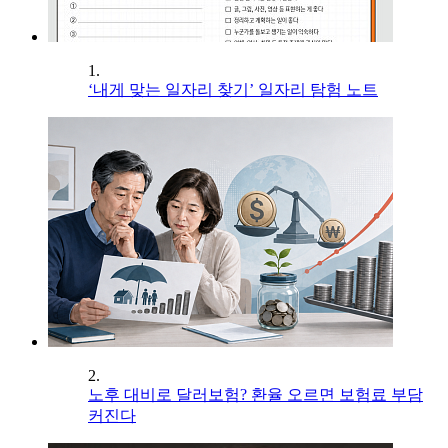
1.
‘내게 맞는 일자리 찾기’ 일자리 탐험 노트
2.
노후 대비로 달러보험? 환율 오르면 보험료 부담
커진다