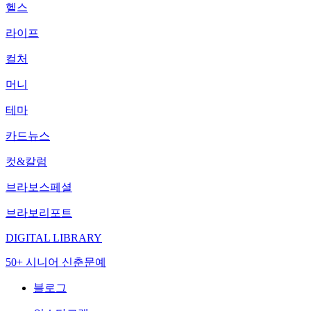
헬스
라이프
컬처
머니
테마
카드뉴스
컷&칼럼
브라보스페셜
브라보리포트
DIGITAL LIBRARY
50+ 시니어 신춘문예
블로그