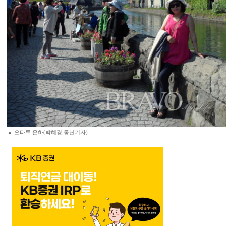
▲ 오타루 운하(박혜경 동년기자)