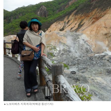
▲노보리베츠 지옥계곡 (박혜경 동년기자)