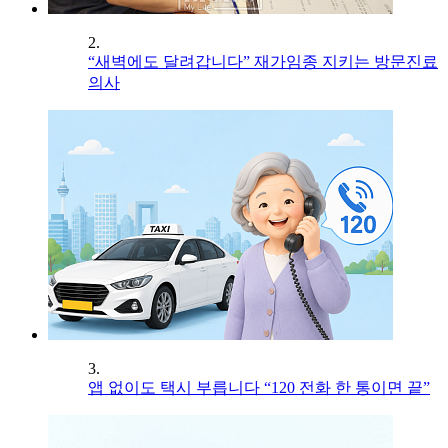
2.
“새벽에도 달려갑니다” 재가임종 지키는 방문진료
의사
3.
앱 없이도 택시 부릅니다 “120 전화 한 통이면 끝”