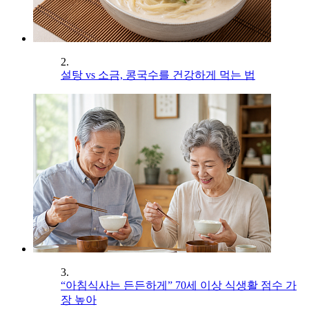
2.
설탕 vs 소금, 콩국수를 건강하게 먹는 법
3.
“아침식사는 든든하게” 70세 이상 식생활 점수 가
장 높아