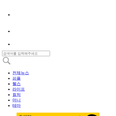
전체뉴스
피플
헬스
라이프
컬처
머니
테마