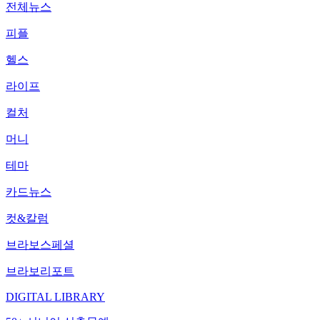
전체뉴스
피플
헬스
라이프
컬처
머니
테마
카드뉴스
컷&칼럼
브라보스페셜
브라보리포트
DIGITAL LIBRARY