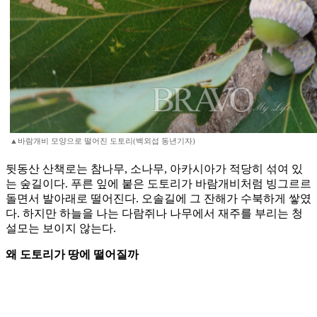
▲바람개비 모양으로 떨어진 도토리(백외섭 동년기자)
뒷동산 산책로는 참나무, 소나무, 아카시아가 적당히 섞여 있
는 숲길이다. 푸른 잎에 붙은 도토리가 바람개비처럼 빙그르르
돌면서 발아래로 떨어진다. 오솔길에 그 잔해가 수북하게 쌓였
다. 하지만 하늘을 나는 다람쥐나 나무에서 재주를 부리는 청
설모는 보이지 않는다.
왜 도토리가 땅에 떨어질까