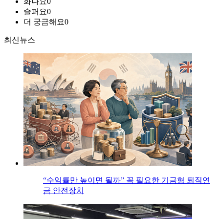
화나요
0
슬퍼요
0
더 궁금해요
0
최신뉴스
“수익률만 높이면 될까” 꼭 필요한 기금형 퇴직연
금 안전장치