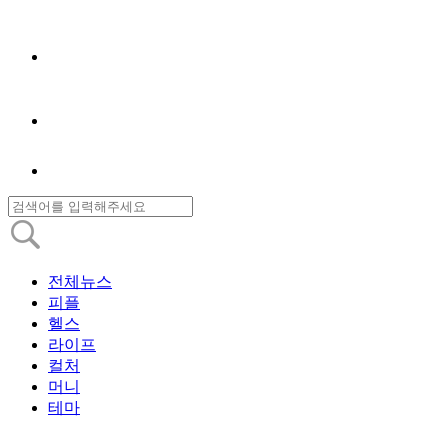
전체뉴스
피플
헬스
라이프
컬처
머니
테마