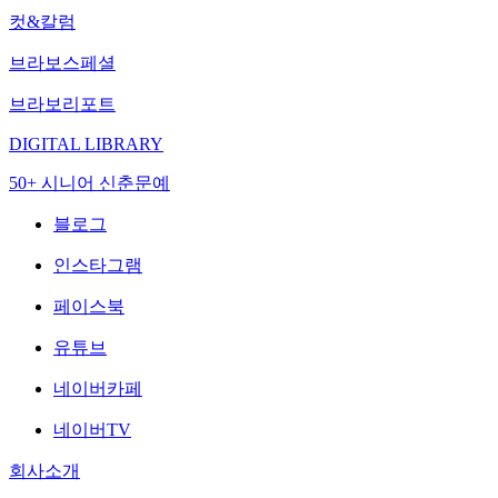
컷&칼럼
브라보스페셜
브라보리포트
DIGITAL LIBRARY
50+ 시니어 신춘문예
블로그
인스타그램
페이스북
유튜브
네이버카페
네이버TV
회사소개