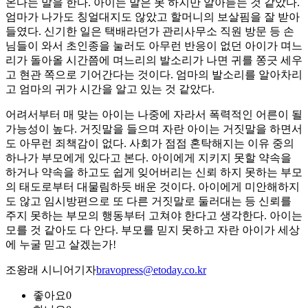
온다는 말을 한다. 아이는 말은 못 하지만 알아듣는 것 같았다.
엄마가 나가도 칭얼대지도 않았고 할머니의 보살핌을 잘 받아
들였다. 신기한 일은 택배라던가 관리사무소 직원 방문 등 손
님들이 와서 초인종을 눌러도 아무런 반응이 없던 아이가 며느
리가 돌아올 시간쯤에 며느리의 발소리가 나면 귀를 쫑긋 세우
고 현관 쪽으로 기어간다는 것이다. 엄마의 발소리를 알아차리
고 엄마의 귀가 시간을 알고 있는 것 같았다.
어려서부터 매 맞는 아이는 나중에 자라서 폭력적인 어른이 될
가능성이 높다. 거짓말을 들으며 자란 아이는 거짓말을 하면서
도 아무런 죄책감이 없다. 사회가 점점 혼탁해지는 이유 중의
하나가 부모에게 있다고 본다. 아이에게 지키지 못할 약속을
하거나 약속을 하고도 쉽게 잊어버리는 신뢰 하지 못하는 부모
의 태도로부터 대물림하듯 배운 것이다. 아이에게 미안해하지
도 않고 임시방편으로 또 다른 거짓말로 둘러대는 등 신뢰를
주지 못하는 부모의 행동부터 고쳐야 한다고 생각한다. 아이는
모를 것 같아도 다 안다. 부모를 믿지 못하고 자란 아이가 세상
에 누굴 믿고 살겠는가!
조왕래 시니어기자
bravopress@etoday.co.kr
좋아요
0