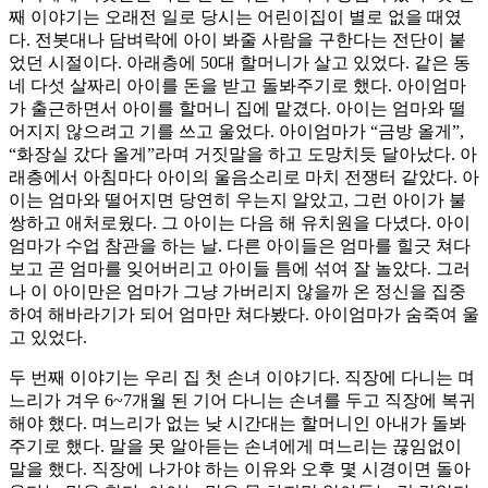
째 이야기는 오래전 일로 당시는 어린이집이 별로 없을 때였
다. 전봇대나 담벼락에 아이 봐줄 사람을 구한다는 전단이 붙
었던 시절이다. 아래층에 50대 할머니가 살고 있었다. 같은 동
네 다섯 살짜리 아이를 돈을 받고 돌봐주기로 했다. 아이엄마
가 출근하면서 아이를 할머니 집에 맡겼다. 아이는 엄마와 떨
어지지 않으려고 기를 쓰고 울었다. 아이엄마가 “금방 올게”,
“화장실 갔다 올게”라며 거짓말을 하고 도망치듯 달아났다. 아
래층에서 아침마다 아이의 울음소리로 마치 전쟁터 같았다. 아
이는 엄마와 떨어지면 당연히 우는지 알았고, 그런 아이가 불
쌍하고 애처로웠다. 그 아이는 다음 해 유치원을 다녔다. 아이
엄마가 수업 참관을 하는 날. 다른 아이들은 엄마를 힐긋 쳐다
보고 곧 엄마를 잊어버리고 아이들 틈에 섞여 잘 놀았다. 그러
나 이 아이만은 엄마가 그냥 가버리지 않을까 온 정신을 집중
하여 해바라기가 되어 엄마만 쳐다봤다. 아이엄마가 숨죽여 울
고 있었다.
두 번째 이야기는 우리 집 첫 손녀 이야기다. 직장에 다니는 며
느리가 겨우 6~7개월 된 기어 다니는 손녀를 두고 직장에 복귀
해야 했다. 며느리가 없는 낮 시간대는 할머니인 아내가 돌봐
주기로 했다. 말을 못 알아듣는 손녀에게 며느리는 끊임없이
말을 했다. 직장에 나가야 하는 이유와 오후 몇 시경이면 돌아