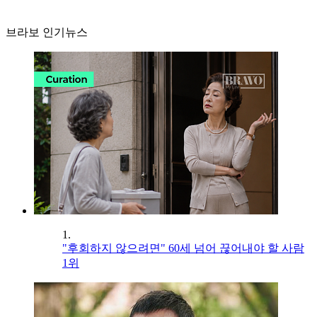
브라보 인기뉴스
1.
"후회하지 않으려면" 60세 넘어 끊어내야 할 사람
1위