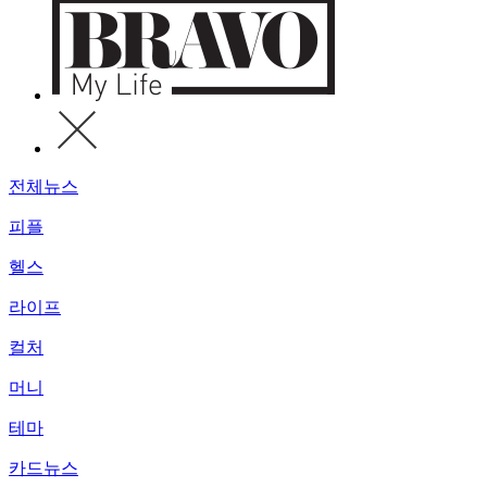
전체뉴스
피플
헬스
라이프
컬처
머니
테마
카드뉴스