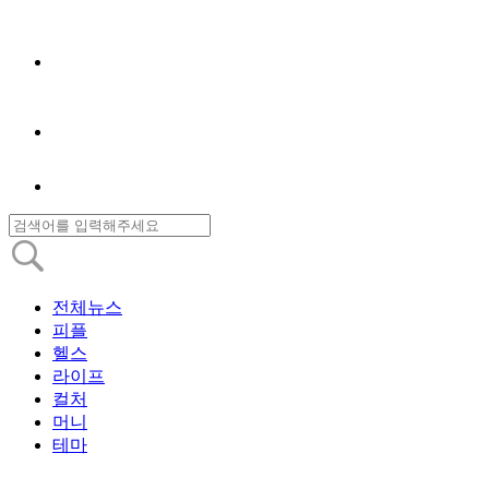
전체뉴스
피플
헬스
라이프
컬처
머니
테마