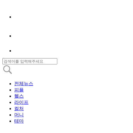
전체뉴스
피플
헬스
라이프
컬처
머니
테마