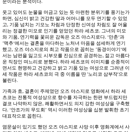
문이라는 분석이다.
웃고 있어도 눈물을 머금고 있는 듯 아련한 분위기를 풍기는가
하면, 심신이 밝고 건강한 딸과 어머니를 모두 연기할 수 있었
고, 기품 넘치는 기모노 차림과 단정한 신여성 차림도 잘 어울
리는 정결한 미모로 인기를 얻었던 하라 세츠코. 그녀의 미모
와 기품, 연기력을 꽃피운 감독은 오즈 야스지로다. ‘만춘‘과
’맥추‘에서는 결혼을 마다하는 노처녀 마음을 섬세하게 연기
했고, 오즈 야스지로의 최고 작품으로 꼽히는 ’동경이야기‘에
서는 남편을 잃고도 시부모를 진심으로 공경하는, 젊고 아름다
운 직장인 며느리로 분했다. 하라 세츠코의 이미지를 순종적이
면서도 현명하고 건강하고 밝고 기품 있는 여성으로 그려낸 이
세 작품은 하라 세츠코의 극 중 이름을 딴 '노리코 삼부작'으로
불린다.
가족과 효, 결혼이 주제였던 오즈 야스지로 영화에서 하라 세
츠코는 전통적 여성상으로 향수를 자극하는 한편 부드럽지만
결코 나약하지 않은, 쾌활하면서도 의지 강한 여성상을 구축했
다. ‘안조가의 무도회’ 역시 이러한 여성상을 십분 발휘한 초기
대표작으로 꼽힌다.
염문설이 있기도 했던 오즈 야스지로 사망 이후 영화계에서 사