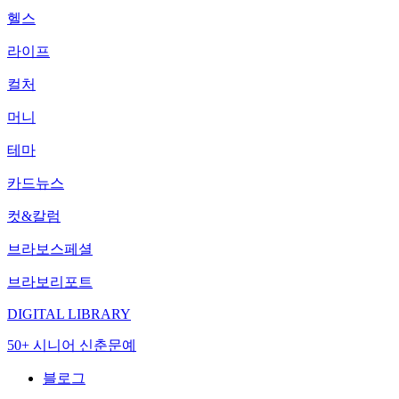
헬스
라이프
컬처
머니
테마
카드뉴스
컷&칼럼
브라보스페셜
브라보리포트
DIGITAL LIBRARY
50+ 시니어 신춘문예
블로그