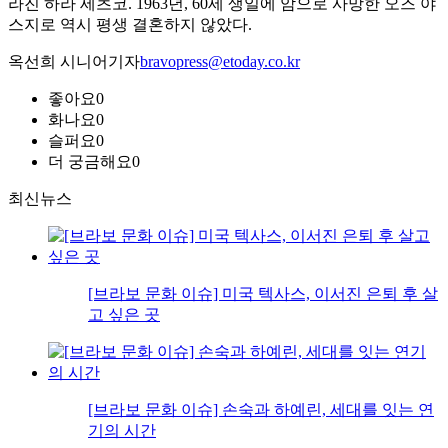
라진 하라 세츠코. 1963년, 60세 생일에 암으로 사망한 오즈 야
스지로 역시 평생 결혼하지 않았다.
옥선희 시니어기자
bravopress@etoday.co.kr
좋아요
0
화나요
0
슬퍼요
0
더 궁금해요
0
최신뉴스
[브라보 문화 이슈] 미국 텍사스, 이서진 은퇴 후 살
고 싶은 곳
[브라보 문화 이슈] 손숙과 하예린, 세대를 잇는 연
기의 시간