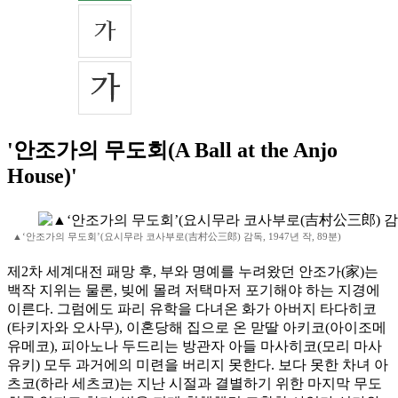
'안조가의 무도회(A Ball at the Anjo
House)'
▲‘안조가의 무도회’(요시무라 코사부로(吉村公三郎) 감독, 1947년 작, 89분)
제2차 세계대전 패망 후, 부와 명예를 누려왔던 안조가(家)는
백작 지위는 물론, 빚에 몰려 저택마저 포기해야 하는 지경에
이른다. 그럼에도 파리 유학을 다녀온 화가 아버지 타다히코
(타키자와 오사무), 이혼당해 집으로 온 맏딸 아키코(아이조메
유메코), 피아노나 두드리는 방관자 아들 마사히코(모리 마사
유키) 모두 과거에의 미련을 버리지 못한다. 보다 못한 차녀 아
츠코(하라 세츠코)는 지난 시절과 결별하기 위한 마지막 무도