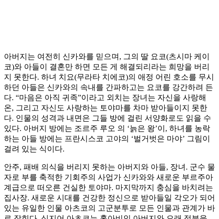
아버지는 여전히 신카와를 믿으며, 그의 딸 요코(츠시마 케이
코)와 아들이 결혼만 하면 모든 게 해결되리라는 희망을 버리
지 못한다. 하녀 치요(무라타 치에코)의 애정 어린 호소를 무시
하던 아들은 신카와의 속내를 간파하고는 요코를 강간하려 든
다. “마음은 아직 귀족”이라고 외치는 장녀는 자신을 사랑해
온, 그리고 자신도 사랑하는 토야마를 차마 받아들이지 못한
다. 인물의 성격과 내면은 그들 방에 걸린 서양화로도 읽을 수
있다. 아버지 방에는 조르주 루오 의 ‘늙은 왕’이, 하녀를 농락
하는 아들 방에는 프란시스코 고야의 ‘벌거벗은 마야’ 그림이
걸려 있는 식이다.
안주, 패배 의식을 버리지 못하는 아버지와 아들, 장녀. 군수 물
자로 부를 축적한 기회주의 사업가 신카와와 새로운 부르주아
계급으로 떠오른 건실한 토야마. 마지막까지 충심을 바치려는
집사장. 새로운 시대를 건강한 정신으로 받아들일 각오가 되어
있는 유일한 인물 아츠코의 고군분투로 모든 인물과 관계가 바
로 잡힌다. 심지어 아츠코는 홀아비인 아버지와 오래 정분을