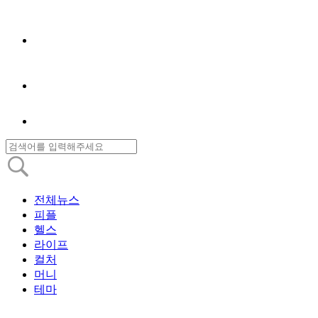
전체뉴스
피플
헬스
라이프
컬처
머니
테마