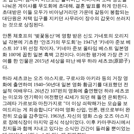
나눠온 게이샤를 무도회에 초대해, 결혼 발표를 하게 만든다.
초대받은 이들 모두가 비아냥거리던 가운데 갈등이 봉합되는
대단원은 저택 입구를 지키던 사무라이 장수의 갑옷이 쓰러지
는 것으로 상징된다.
안톤 체호프의 ‘벚꽃동산’에 영향 받은 신도 가네토의 오리지
널 각본에 기초한 ‘안조가의 무도회’는 1947년 '키네마 준보 베
스트 10' 1위 선정 작이자, '키네마 준보 올타임 베스트 일본영
화 100'에 꼽힌 일본 흑백 고전이다. 이러한 평가에 가장 큰 기
여를 한 인물은 2015년 세상을 떠난 배우 하라 세츠코(原節子)
다.
하라 세츠코는 오즈 야스지로, 구로사와 아키라 등의 거장 영
화에 출연하며 1940~50년대 일본 영화 황금기를 대표했던 전
설적 여배우다. 26년간 107편의 영화에 출연했던 하라 세츠코
는 미모와 연기력이 여전했던 42세가 되던 해 돌연 은퇴한다.
그레타 가르보와 마찬가지로 "더 이상 쇠락해가는 모습을 보
여드리는 게 죄송합니다"라며 영화 산업, 언론, 팬으로부터 완
전히 모습을 감추었다. 1963년, 자신의 영화 스승 오즈 야스지
로 장례식장이 마지막 공식 석상이었다. 이후 카마쿠라시에서
친지들과 함께 지내고 있다는 소식만 간간이 들려올 뿐이었는