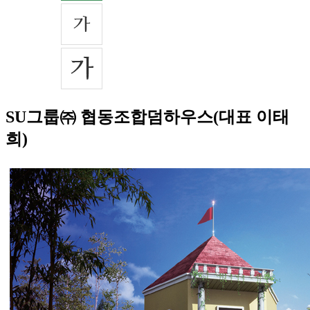
SU그룹㈜ 협동조합덤하우스(대표 이태
희)