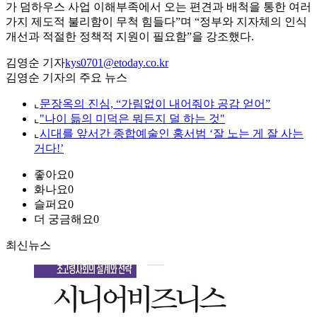
가 덤하우스 사업 이해부족에서 오는 편견과 배척을 통한 여러
가지 제도적 불리함이 무척 힘들다”며 “정부와 지자체의 인식
개선과 적절한 정책적 지원이 필요함”을 강조했다.
김영순 기자
kys0701@etoday.co.kr
김영순 기자의 주요 뉴스
⌞
문장옥의 진심, “가림없이 내어줘야 공감 얻어”
⌞
"나이 듦의 미덕은 뭐든지 덜 하는 것"
⌞
시대를 앞서간 종합예술인 홍서범 ‘잘 노는 게 잘 사는
거다!’
좋아요
0
화나요
0
슬퍼요
0
더 궁금해요
0
최신뉴스