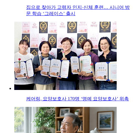
집으로 찾아가 고령자 인지·신체 훈련… 시니어 방
문 학습 ‘그레이스’ 출시
케어링, 요양보호사 170명 ‘명예 요양보호사’ 위촉