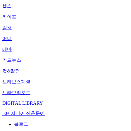
헬스
라이프
컬처
머니
테마
카드뉴스
컷&칼럼
브라보스페셜
브라보리포트
DIGITAL LIBRARY
50+ 시니어 신춘문예
블로그