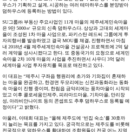
우스가 기획하고 설계, 시공하는 여러 테마하우스를 분양받아
덤하우스에 등록하는 방법이 있다.
SU그룹㈜ 부동산 주요사업인 11개 마을의 제주세계민속마을
은 9만 5000㎡ 규모의 신축 덤하우스다. 상상과 고대의 세계마
을이 조성된 1차 마을 사업으로, 파키스탄 레드씨 그룹에게 투
자의향서를 발송하였고 결국 MOU를 체결, 진행하면서 마침
내 2018년 4월 제주세계민속마을 건설공사 프로젝트에 2억 달
러 계약을 성사시켰다고 한다. 또 중동국가의 요청으로 세계민
속마을 2차 10개 마을의 사업을 추진하면서 사우디 3억 달러
세계마을 사업 투자유치를 목표로 매진하고 있다.
이 대표는 “제주시 구좌읍 행원리에 초가와 기와집이 혼재하
는 마을을 완공하고, 한경면 두모리에는 신전과동화라는 동화
속 마을이 진행 중이며, 한림읍 금악리에는 풍차마을이 시작되
었고 이후 콜로세움인제주, 피라마드마을, 기차마을, 만리장
성, 아라비안나이트 등의 콘셉트도 추후 덤하우스로 등록될 예
정이다”고 밝혔다.
아울러, 이태희 대표는 “올해 제주도에 ‘빈집 숙소’를 30호까
지 늘리는 목표를 가지고 있다. 궁극적으로는 제주도를 비롯해
전국적으로 덤하우스를 확대하여 조합원들이 전국 어느 지역