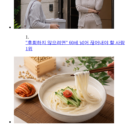
1.
"후회하지 않으려면" 60세 넘어 끊어내야 할 사람
1위