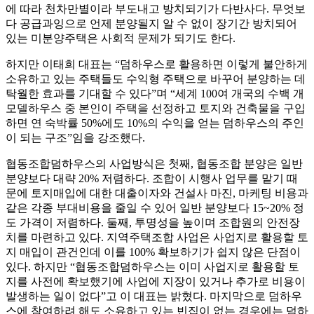
에 따라 천차만별이라 부도내고 방치되기가 다반사다. 무엇보
다 공급과잉으로 언제 분양될지 알 수 없이 장기간 방치되어
있는 미분양주택은 사회적 문제가 되기도 한다.
하지만 이태희 대표는 “덤하우스로 활용하면 이렇게 불안하게
소유하고 있는 주택들도 수익형 주택으로 바꾸어 분양하는 데
탁월한 효과를 기대할 수 있다”며 “세계 100여 개국의 수백 개
모델하우스 중 본인이 주택을 선정하고 토지와 건축물을 구입
하면 연 숙박률 50%에도 10%의 수익을 얻는 덤하우스의 주인
이 되는 구조”임을 강조했다.
협동조합덤하우스의 사업방식은 첫째, 협동조합 분양은 일반
분양보다 대략 20% 저렴하다. 조합이 시행사 업무를 맡기 때
문에 토지매입에 대한 대출이자와 건설사 마진, 마케팅 비용과
같은 각종 부대비용을 줄일 수 있어 일반 분양보다 15~20% 정
도 가격이 저렴하다. 둘째, 투명성을 높이며 조합원의 안전장
치를 마련하고 있다. 지역주택조합 사업은 사업지로 활용할 토
지 매입이 관건인데 이를 100% 확보하기가 쉽지 않은 단점이
있다. 하지만 “협동조합덤하우스는 이미 사업지로 활용할 토
지를 사전에 확보했기에 사업에 지장이 있거나 추가로 비용이
발생하는 일이 없다”고 이 대표는 밝혔다. 마지막으로 덤하우
스에 참여하려 해도 소유하고 있는 빈집이 없는 경우에는 덤하