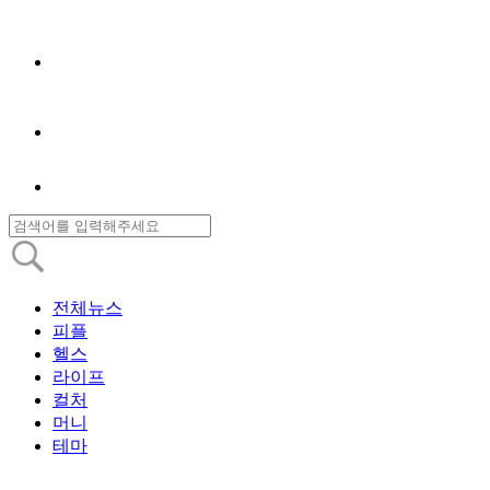
전체뉴스
피플
헬스
라이프
컬처
머니
테마