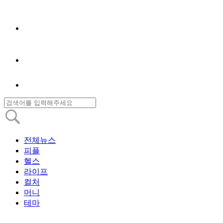
전체뉴스
피플
헬스
라이프
컬처
머니
테마