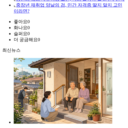
⌞
중장년 재취업 양날의 검, 민간 자격증 딸지 말지 고민
이라면?
좋아요
0
화나요
0
슬퍼요
0
더 궁금해요
0
최신뉴스