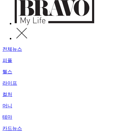
전체뉴스
피플
헬스
라이프
컬처
머니
테마
카드뉴스