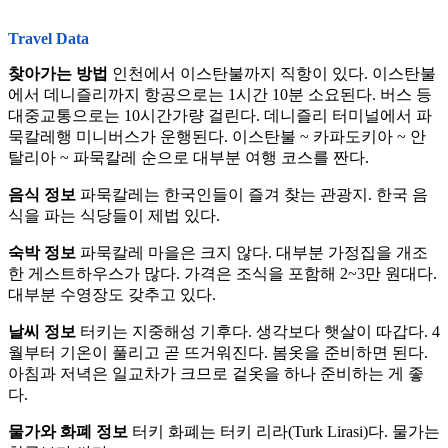
Travel Data
찾아가는 방법
인천에서 이스탄불까지 직항이 있다. 이스탄불
에서 데니즐리까지 항공으로는 1시간 10분 소요된다. 버스 등
대중교통으로는 10시간가량 걸린다. 데니즐리 터미널에서 파
묵칼레행 미니버스가 운행된다. 이스탄불 ~ 카파도키아 ~ 안
탈리아 ~ 파묵칼레 순으로 대부분 여행 코스를 짠다.
음식 정보
파묵칼레는 한국인들이 즐겨 찾는 관광지. 한국 음
식을 파는 식당들이 제법 있다.
숙박 정보
파묵칼레 마을은 크지 않다. 대부분 가정집을 개조
한 게스트하우스가 많다. 가격은 조식을 포함해 2~3만 원대다.
대부분 수영장도 갖추고 있다.
날씨 정보
터키는 지중해성 기후다. 생각보다 햇살이 따갑다. 4
월부터 기온이 풀리고 곧 뜨거워진다. 봄옷을 준비하면 된다.
아침과 저녁은 일교차가 크므로 겉옷을 하나 준비하는 게 좋
다.
물가와 화폐 정보
터키 화폐는 터키 리라(Turk Lirasi)다. 물가는