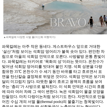
▲파묵칼레 다양한 서멀 풀(이신화 여행작가)
파묵칼레는 아주 작은 동네다. 게스트하우스 앞으로 거대한
‘설산’처럼 보이는 석회암 덩어리가 불쑥 솟아 있다. 편안한 차
림으로 마을의 석회암 언덕으로 오른다. 사방팔방 온통 흰빛이
다. 파묵칼레는 터키어로 ‘목화의 성’이라는 뜻이다. 온천수가
빚어낸 석회암 덩어리를 빗대어 붙인 지명. 석회 성분을 다량
함유한 35℃ 온천수가 수 세기 동안 바위를 타고 흐르면서 표
면을 탄산칼슘 결정체로 뒤덮은 것이다. 석회암 언덕은 보기와
달리 미끄럽지 않다. 따뜻한 물이 흐르고 용액의 흐름을 보여
주는 ‘층리’가 사방으로 펼쳐진다. 이 석회 언덕은 시간의 흐름
에 따라 여러 차례 그 색이 변한다. 녹은 석회암이 물결 모양을
만들었다. 마치 다랑이논처럼 보이기도 한다. 자연적으로 만들
어진 수십 개의 서멀 풀(thermal pools)의 물줄기는 청옥빛이다.
종유석 등은 없지만 딱 석회동굴이 노출되어 있는 형상이다.