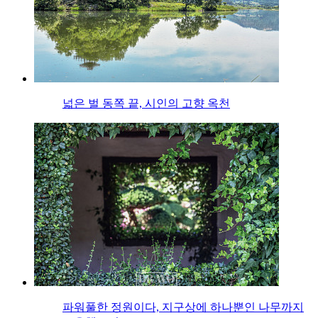
넓은 벌 동쪽 끝, 시인의 고향 옥천
파워풀한 정원이다, 지구상에 하나뿐인 나무까지