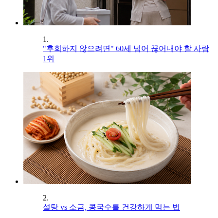
1.
"후회하지 않으려면" 60세 넘어 끊어내야 할 사람
1위
2.
설탕 vs 소금, 콩국수를 건강하게 먹는 법