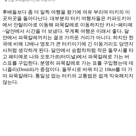
▲소읍 파묵칼레(이신화 여행작가)
후배들보다 좀 더 일찍 여행을 왔기에 여유 부리며 터키의 이
곳저곳을 돌아다닌다. 대부분의 터키 여행자들은 카파도키아
에서 안탈리아로 이동해 파묵칼레로 이동하지만 카시~페티예
~달얀에서 시간을 더 보냈다. 무계획 여행은 이래서 좋다. 달
얀에서 파묵칼레까지는 결코 가까운 거리가 아니다. 하지만 한
국에 비해 12배나 영토가 큰 터키이기에 긴 이동거리도 당연지
사처럼 생각하게 된다. 달얀에서 승합차처럼 작은 돌무시를 타
고 페티예로 나와 오토가르(터미널)에서 파묵칼레로 가는 버
스표를 구입한다. 분명히 파묵칼레로 가는 표를 구입했는데 데
니즐리(Denizli)가 종점이다. 돌무시로 바꿔 타고 10km를 더 가
야 파묵칼레다. 통일성 없는 터키의 교통법은 쉽게 익숙해지지
않는다.