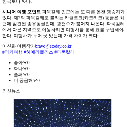
한국보다 싸다.
시니어 여행 포인트
파묵칼레 인근에는 또 다른 온천 명승지가
있다. 제2의 파묵칼레로 불리는 카클르크(카크리크) 동굴은 최
근에 발견된 종유동굴인데, 광천수가 뿜어져 나온다. 파묵칼레
에서 다른 지역으로 이동하려면 여행사를 통해 표를 구입해야
한다. 여행사가 두어 곳 있는데 가격 차이가 크다.
이신화 여행작가
bravo@etoday.co.kr
#터키여행
#히에라폴리스
#파묵칼레
좋아요
0
화나요
0
슬퍼요
0
더 궁금해요
0
최신뉴스