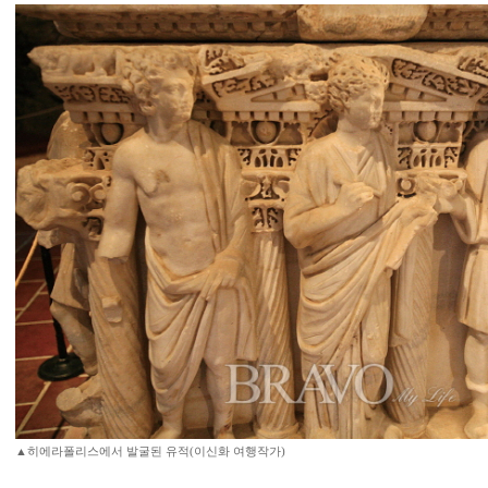
▲히에라폴리스에서 발굴된 유적(이신화 여행작가)