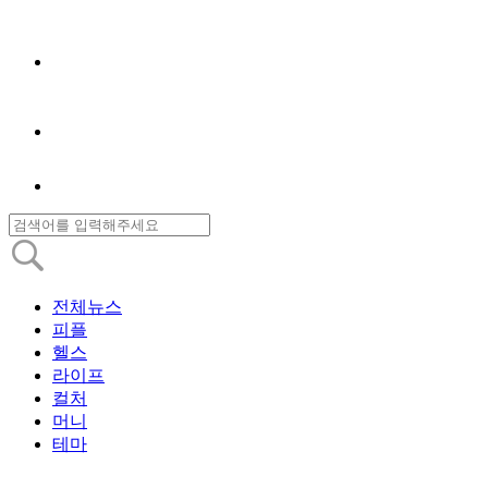
전체뉴스
피플
헬스
라이프
컬처
머니
테마