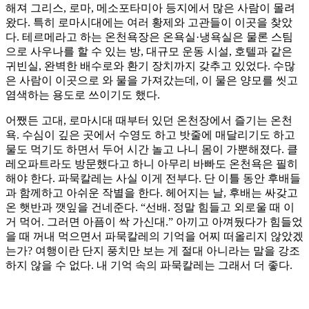
해져 그리스, 로마, 메소포타미아 등지에서 많은 사람이 몰려
왔다. 특히 로마시대에는 여러 황제와 고관들이 이곳을 찾았
다. 테르메라고 하는 온천욕장은 온욕실·냉욕실은 물론 스팀
으로 사우나를 할 수 있는 방, 대규모 운동 시설, 호텔과 같은
귀빈실, 완벽한 배수로와 환기 장치까지 갖추고 있었다. 수많
은 사람이 이곳으로 와 물을 가져갔는데, 이 물은 양모를 씻고
염색하는 용도로 쓰이기도 했다.
어쨌든 고대, 로마시대 때부터 있던 온천장에서 즐기는 온천
욕. 수심이 깊은 곳에서 수영도 하고 밧줄에 매달리기도 하고
물도 먹기도 하면서 두어 시간 놀고 나니 몸이 가뿐해졌다. 클
레오파트라도 방문했다고 하니 아무리 바빠도 온천욕은 필히
해야 한다. 파묵칼레는 사실 이게 전부다. 단 이틀 동안 후배들
과 함께하고 아쉬운 작별을 한다. 헤어지는 날, 후배는 싸갖고
온 햇반과 깻잎을 건네준다. “선배. 정말 힘들고 외로울 때 이
거 먹어. 그러면 아픔이 싹 가신대.” 아끼고 아껴뒀다가 힘들었
을 때 꺼내 먹으면서 파묵칼레의 기억을 어찌 떠올리지 않았겠
는가? 여행이란 단지 풍치만 보는 게 절대 아니라는 말을 강조
하지 않을 수 없다. 내 기억 속의 파묵칼레는 그래서 더 좋다.