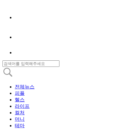
전체뉴스
피플
헬스
라이프
컬처
머니
테마