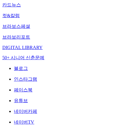
카드뉴스
컷&칼럼
브라보스페셜
브라보리포트
DIGITAL LIBRARY
50+ 시니어 신춘문예
블로그
인스타그램
페이스북
유튜브
네이버카페
네이버TV