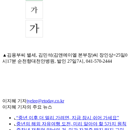
▲김용부씨 별세, 김민석(김앤에이엘 본부장)씨 장인상=25일0
시17분 순천향대천안병원, 발인 27일7시, 041-570-2444
이지혜 기자
jyelee@etoday.co.kr
이지혜 기자의 주요 뉴스
⌞
“중년 이후 더 멀리 가려면, 지금 잠시 쉬어 가세요”
⌞
중년의 해외 자유여행 도전, 미리 알아야 할 5가지 원칙
⌞
중장년 재취업 양날의 검, 민간 자격증 딸지 말지 고민