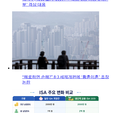
부’ 격상 대응
“해로하면 손해?” 8·3 세제개편에 ‘황혼이혼’ 조장
논란