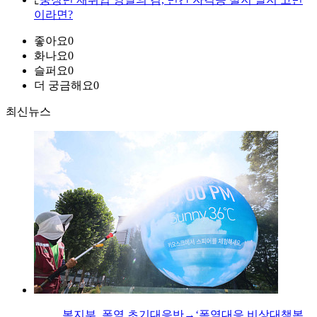
이라면?
좋아요
0
화나요
0
슬퍼요
0
더 궁금해요
0
최신뉴스
복지부, 폭염 초기대응반→‘폭염대응 비상대책본