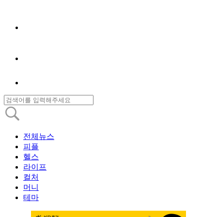
전체뉴스
피플
헬스
라이프
컬처
머니
테마