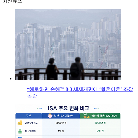
최신뉴스
“해로하면 손해?” 8·3 세제개편에 ‘황혼이혼’ 조장
논란