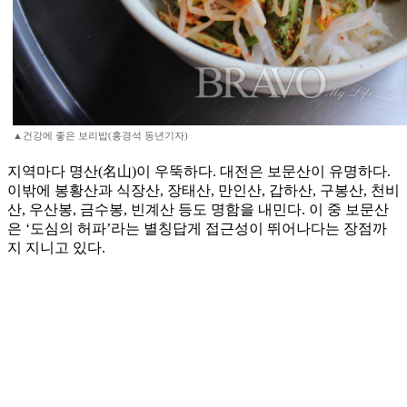
▲건강에 좋은 보리밥(홍경석 동년기자)
지역마다 명산(名山)이 우뚝하다. 대전은 보문산이 유명하다.
이밖에 봉황산과 식장산, 장태산, 만인산, 갑하산, 구봉산, 천비
산, 우산봉, 금수봉, 빈계산 등도 명함을 내민다. 이 중 보문산
은 ‘도심의 허파’라는 별칭답게 접근성이 뛰어나다는 장점까
지 지니고 있다.