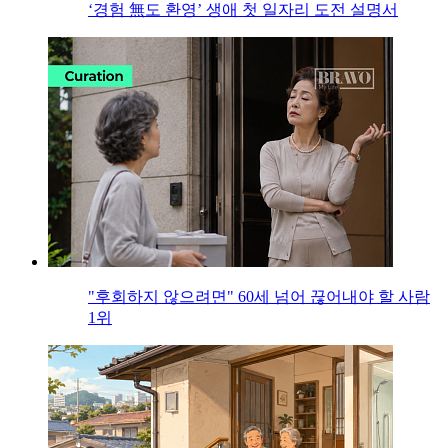
‘경험 無도 환영’ 생애 첫 일자리 도전 설명서
"후회하지 않으려면" 60세 넘어 끊어내야 할 사람
1위