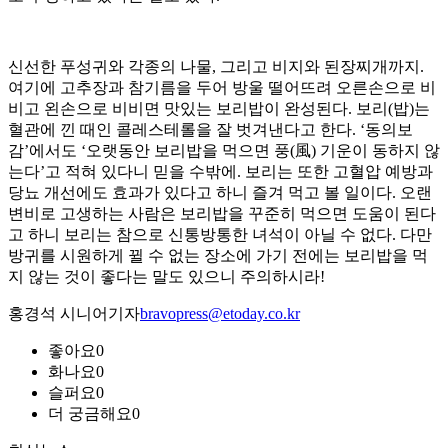
신선한 푸성귀와 각종의 나물, 그리고 비지와 된장찌개까지.
여기에 고추장과 참기름을 두어 방울 떨어뜨려 오른손으로 비
비고 왼손으로 비비면 맛있는 보리밥이 완성된다. 보리(밥)는
혈관에 낀 때인 콜레스테롤을 잘 벗겨낸다고 한다. ‘동의보
감’에서도 ‘오랫동안 보리밥을 먹으면 풍(風) 기운이 동하지 않
는다’고 적혀 있다니 믿을 수밖에. 보리는 또한 고혈압 예방과
당뇨 개선에도 효과가 있다고 하니 즐겨 먹고 볼 일이다. 오랜
변비로 고생하는 사람은 보리밥을 꾸준히 먹으면 도움이 된다
고 하니 보리는 참으로 신통방통한 녀석이 아닐 수 없다. 다만
방귀를 시원하게 뀔 수 없는 장소에 가기 전에는 보리밥을 먹
지 않는 것이 좋다는 말도 있으니 주의하시라!
홍경석 시니어기자
bravopress@etoday.co.kr
좋아요
0
화나요
0
슬퍼요
0
더 궁금해요
0