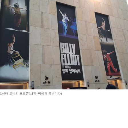
센터 로비의 포토존(사진=박혜경 동년기자)