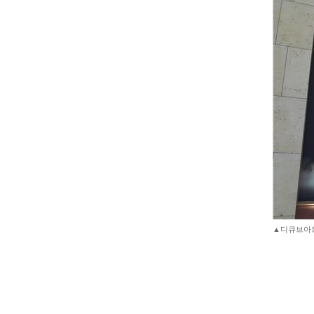
▲디큐브아트