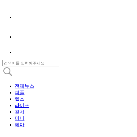
전체뉴스
피플
헬스
라이프
컬처
머니
테마