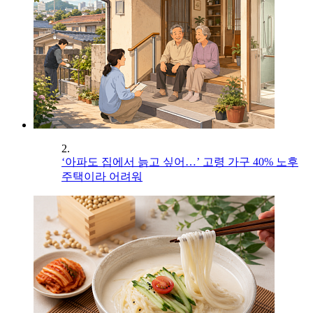
2.
‘아파도 집에서 늙고 싶어…’ 고령 가구 40% 노후
주택이라 어려워