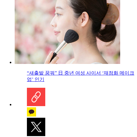
“새출발 꿈꿔” 日 중년 여성 사이서 ‘재점화 메이크
업’ 인기