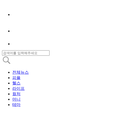
전체뉴스
피플
헬스
라이프
컬처
머니
테마