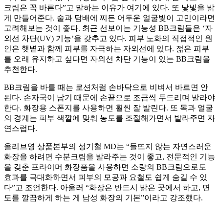
크림은 꼭 바른다”고 말하는 이유가 여기에 있다. 또 낯빛을 밝
게 만들어준다. 술과 담배에 찌든 어두운 얼굴빛이 고민이라면
고려해보는 것이 좋다. 최근 선보이는 기능성 BB크림들은 ‘자
외선 차단(UV) 기능’을 갖추고 있다. 피부 노화의 직접적인 원
인은 햇볕과 함께 피부를 자극하는 자외선에 있다. 젊은 피부
를 오래 유지하고 싶다면 자외선 차단 기능이 있는 BB크림을
추천한다.
BB크림을 바를 때는 로션처럼 손바닥으로 비벼서 바르면 안
된다. 손자국이 남기 때문에 손끝으로 조금씩 두드리며 발라야
한다. 화장용 스폰지를 사용하면 훨씬 잘 발린다. 또 목과 얼굴
의 경계는 피부 색깔에 맞춰 농도를 조절해가면서 발라주면 자
연스럽다.
올리브영 상품본부의 성기철 MD는 “들뜨지 않는 자연스러운
화장을 하려면 수분크림을 발라주는 것이 좋고, 전문적인 기능
을 갖춘 프라이머 화장품을 사용하면 소량의 BB크림으로도
효과를 극대화하면서 피부의 모공과 요철도 쉽게 숨길 수 있
다”고 조언한다. 아울러 “화장은 반드시 밝은 곳에서 하고, 면
도를 깔끔하게 하는 게 남성 화장의 기본”이라고 강조했다.