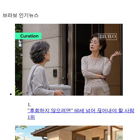
브라보 인기뉴스
1.
"후회하지 않으려면" 60세 넘어 끊어내야 할 사람
1위