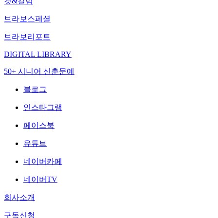
컷&칼럼
브라보스페셜
브라보리포트
DIGITAL LIBRARY
50+ 시니어 신춘문예
블로그
인스타그램
페이스북
유튜브
네이버카페
네이버TV
회사소개
구독신청