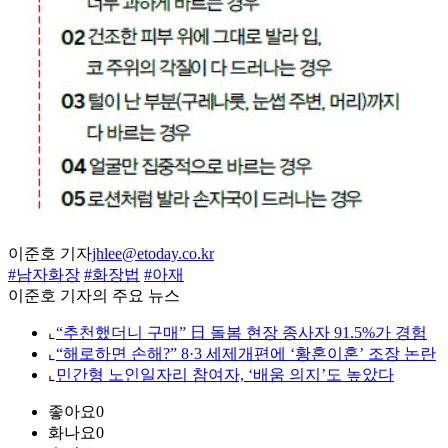
이준호 기자
jhlee@etoday.co.kr
#남자화장
#화장법
#아재
이준호 기자의 주요 뉴스
⌞
“추천했더니 구매” 日 돌봄 현장 종사자 91.5%가 경험
⌞
“해로하면 손해?” 8·3 세제개편에 ‘황혼이혼’ 조장 논란
⌞
민간형 노인일자리 참여자, ‘배움 의지’도 높았다
좋아요
0
화나요
0