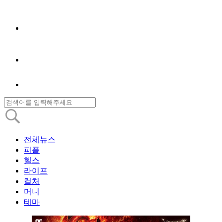
전체뉴스
피플
헬스
라이프
컬처
머니
테마