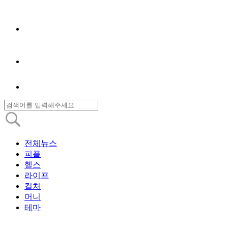
전체뉴스
피플
헬스
라이프
컬처
머니
테마