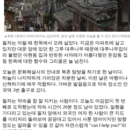
▲북촌 3경에서 바라다보이는 남산타워. 맑은 날엔 선명한 모습을 볼 수 있다 한다.(박혜경
필자는 어릴 때 한옥에서 오래 살았다. 지금은 아파트에 살고
있지만 대문 앞에 있던 한 그루 대추나무 때문에 대추나무집이
라 불렸던 아현동 집과 반듯한 서까래가 아름다웠던 돈암동 집
등 한옥에 대한 향수와 그리움은 늘 넘친다.
오늘은 문화해설사의 안내로 북촌 탐방을 하기로 한 날이다.
하늘이 나지막하게 가라앉은 차분한 날씨. 이런 날은 여행이나
산책하기에 매우 적합하다. 가벼운 발걸음으로 약속 장소인 안
국역 3번 출구로 갔다.
필자는 약속을 참 잘 지키는 사람이다. 오늘도 어김없이 첫 번
째로 도착했는데 약속 시간이 20분 정도 남아 있었다. 일행을
기다리고 있는데 필자 앞에서 외국인 여자 한 사람이 큰 지도
를 이리저리 돌려보며 끙끙대고 있어서 서툰 영어이지만 방향
정도는 알려줄 수 있을 것 같아 자연스럽게 "can I help you?"라