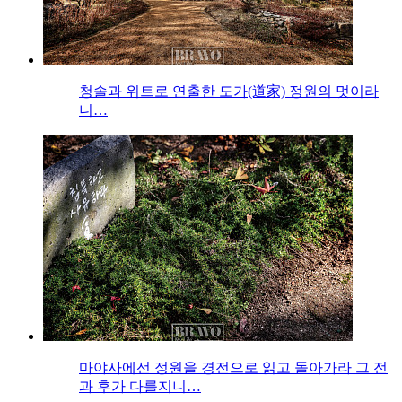
청솔과 위트로 연출한 도가(道家) 정원의 멋이라
니…
마야사에선 정원을 경전으로 읽고 돌아가라 그 전
과 후가 다를지니…