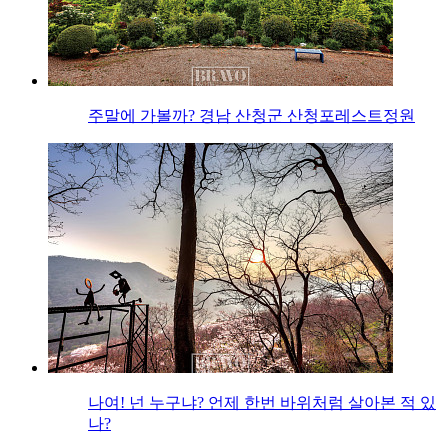
주말에 가볼까? 경남 산청군 산청포레스트정원
나여! 넌 누구냐? 언제 한번 바위처럼 살아본 적 있
나?