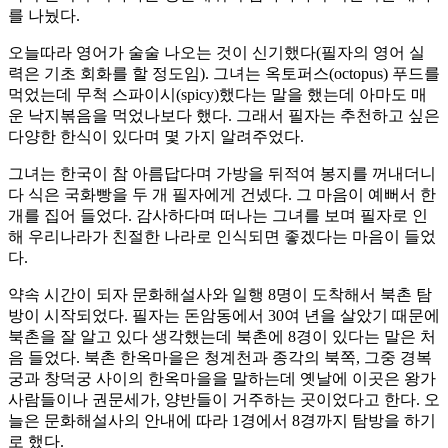
를 나눴다.
오늘따라 영어가 술술 나오는 것이 신기했다(필자의 영어 실
력은 기초 회화를 할 정도임). 그녀는 옥토퍼스(octopus) 푸드를
먹었는데 무척 스파이시(spicy)했다는 말을 했는데 아마도 매
운 낙지볶음을 먹었나보다 했다. 그래서 필자는 추천하고 싶은
다양한 한식이 있다며 몇 가지 알려주었다.
그녀는 한국이 참 아름답다며 가방을 뒤적여 봉지를 꺼내더니
다 식은 국화빵을 두 개 필자에게 건넸다. 그 마음이 예뻐서 한
개를 집어 들었다. 감사하다며 떠나는 그녀를 보며 필자로 인
해 우리나라가 친절한 나라로 인식되면 좋겠다는 마음이 들었
다.
약속 시간이 되자 문화해설사와 일행 8명이 도착해서 북촌 탐
방이 시작되었다. 필자는 돈암동에서 30여 년을 살았기 때문에
북촌을 잘 알고 있다 생각했는데 북촌에 8경이 있다는 말은 처
음 들었다. 북촌 한옥마을은 청계천과 종각의 북쪽, 그중 경복
궁과 창덕궁 사이의 한옥마을을 말하는데 옛날에 이곳은 왕가
사람들이나 권문세가, 양반들이 거주하는 곳이었다고 한다. 오
늘은 문화해설사의 안내에 따라 1경에서 8경까지 탐방을 하기
로 했다.