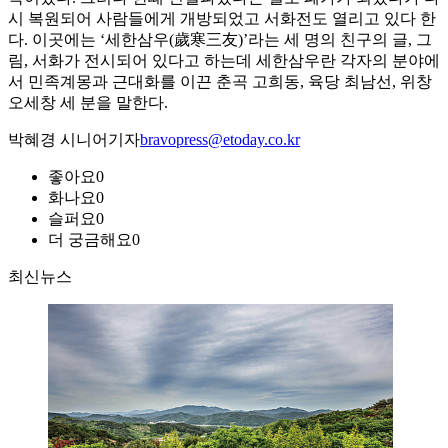
시 복원되어 사람들에게 개방되었고 서화전도 열리고 있다 한
다. 이곳에는 ‘세한삼우(歲寒三友)’라는 세 명의 친구의 글, 그
림, 서화가 전시되어 있다고 하는데 세한삼우란 각자의 분야에
서 민족계몽과 근대화를 이끈 춘곡 고희동, 육당 최남선, 위창
오세창 세 분을 말한다.
박혜경 시니어기자
bravopress@etoday.co.kr
좋아요
0
화나요
0
슬퍼요
0
더 궁금해요
0
최신뉴스