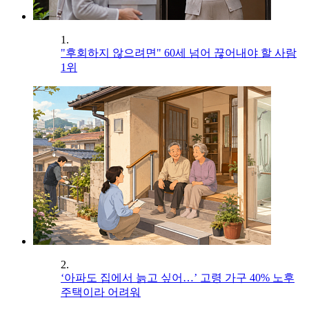
1.
"후회하지 않으려면" 60세 넘어 끊어내야 할 사람
1위
2.
‘아파도 집에서 늙고 싶어…’ 고령 가구 40% 노후
주택이라 어려워