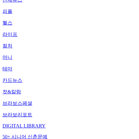
피플
헬스
라이프
컬처
머니
테마
카드뉴스
컷&칼럼
브라보스페셜
브라보리포트
DIGITAL LIBRARY
50+ 시니어 신춘문예