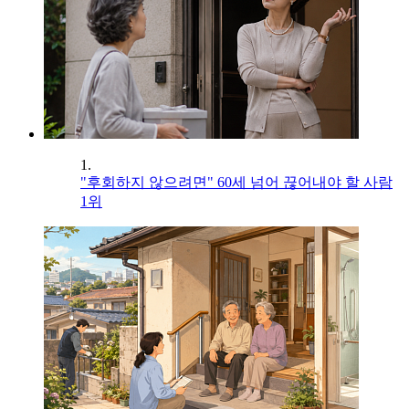
1.
"후회하지 않으려면" 60세 넘어 끊어내야 할 사람
1위