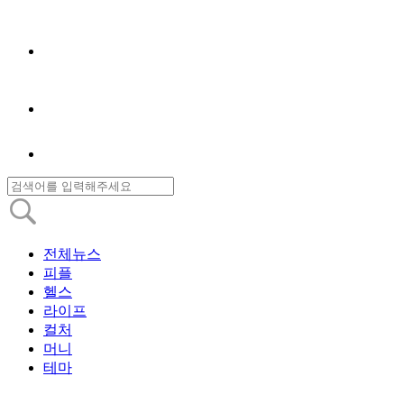
전체뉴스
피플
헬스
라이프
컬처
머니
테마