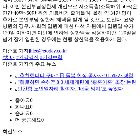
다. 이번 본인부담상한제 개선으로 저소득층(소득하위 50%)은
연간 40만~50만 원의 의료비가 줄어들며, 올해 약 34만 명이
추가로 본인부담 상한제 혜택을 받게 될 것으로 보인다. 요양
병원의 경우, 사회적 입원에 대한 대책 차원에서 입원일 수가
120일 이하이면 이번에 인하된 상한액을 적용하지만, 120일을
넘겨 장기 입원한 경우에는 현행 상한액을 적용하게 된다.
이준호 기자
jhlee@etoday.co.kr
#치매
#건강검진
#건강보험
이준호 기자의 주요 뉴스
⌞
“추천했더니 구매” 日 돌봄 현장 종사자 91.5%가 경험
⌞
“해로하면 손해?” 8·3 세제개편에 ‘황혼이혼’ 조장 논란
⌞
민간형 노인일자리 참여자, ‘배움 의지’도 높았다
좋아요
0
화나요
0
슬퍼요
0
더 궁금해요
0
최신뉴스