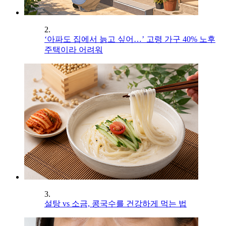
2.
‘아파도 집에서 늙고 싶어…’ 고령 가구 40% 노후
주택이라 어려워
3.
설탕 vs 소금, 콩국수를 건강하게 먹는 법