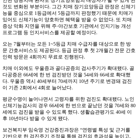
인된 경증치매 환자도 장기요양보험의 대상자가 될 수 있게 된
것도 변화된 부분이다. 그간 치매 장기요양등급 판정은 신체기
능을 중심으로 1등급에서 5등급까지 판정했기 때문에 치매가
있어도 신체기능이 양호하면 혜택을 받을 수 없었다. 또 치매
증상 악화 지연을 위해 주·야간보호 기관에서 인지기능 개선
프로그램 등 인지서비스를 제공할 예정이다.
오는 7월부터는 모든 1~5등급 치매 수급자를 대상으로 한 방
문 간호서비스도 제공된다. 등급 판정 후 첫 2개월간 전문 간호
인력 방문은 4회까지 무료로 진행된다.
치매 이외에도 우울증과 골다공증의 검사주기가 확대됐다. 골
다공증은 66세에 한 번 검진받던 것을 54세와 66세로 확대했
다. 우울증 역시 40세부터 70세까지 10년 주기로 변경돼 검진
이 기존 2회에서 4회로 늘어났다.
평균수명이 늘어나면서 고령자를 위한 검진도 확대됐다. 노인
신체기능검사의 경우 66세에 한 번으로 끝났던 것을 70세와 80
세에도 검진을 받을 수 있도록 했다. 생활습관평가도 40세 이
후 10년마다 받을 수 있게 됐다.
보건복지부 임숙영 건강증진과장은 “연령별 특성 및 근거를
기반으로 한 검진주기 조정을 통해 검진의 효과성을 높이고,