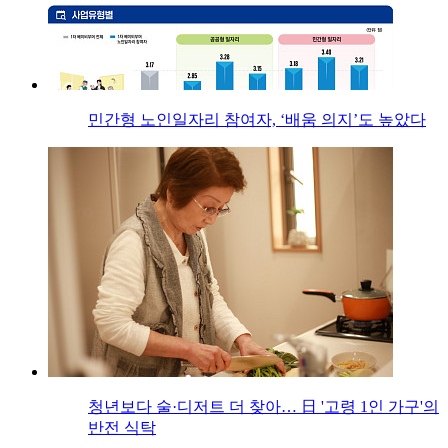
민간형 노인일자리 참여자, ‘배움 의지’도 높았다
청년보다 술·디저트 더 찾아… 日 '고령 1인 가구'의
반전 식탁