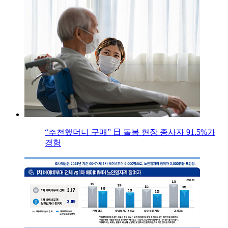
“추천했더니 구매” 日 돌봄 현장 종사자 91.5%가
경험