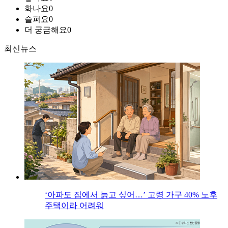
화나요
0
슬퍼요
0
더 궁금해요
0
최신뉴스
‘아파도 집에서 늙고 싶어…’ 고령 가구 40% 노후
주택이라 어려워