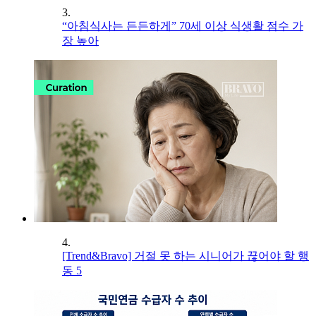
3.
“아침식사는 든든하게” 70세 이상 식생활 점수 가
장 높아
4.
[Trend&Bravo] 거절 못 하는 시니어가 끊어야 할 행
동 5