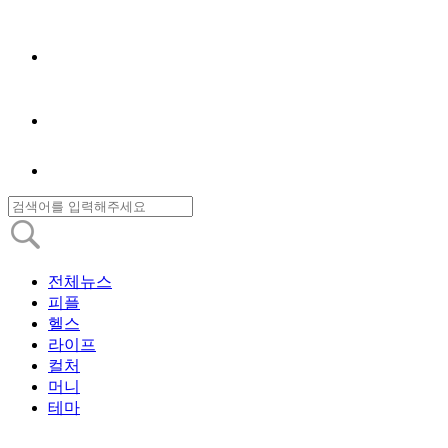
전체뉴스
피플
헬스
라이프
컬처
머니
테마