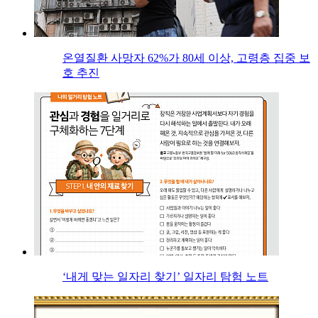
온열질환 사망자 62%가 80세 이상, 고령층 집중 보
호 추진
‘내게 맞는 일자리 찾기’ 일자리 탐험 노트