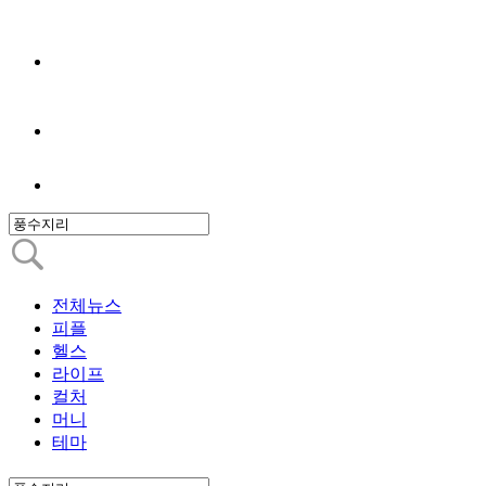
전체뉴스
피플
헬스
라이프
컬처
머니
테마