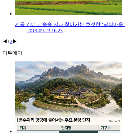
계곡 건너고 솔숲 지나 찾아가는 호젓한 ‘닭실마을’
2019-09-23 16:23
◀
1
2
▶
이투데이