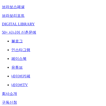
브라보스페셜
브라보리포트
DIGITAL LIBRARY
50+ 시니어 신춘문예
블로그
인스타그램
페이스북
유튜브
네이버카페
네이버TV
회사소개
구독신청