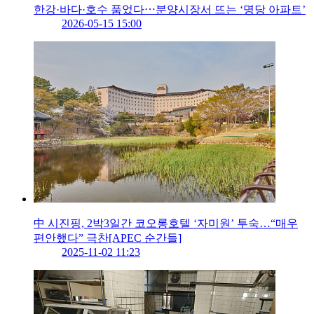
한강·바다·호수 품었다⋯분양시장서 뜨는 ‘명당 아파트’
2026-05-15 15:00
中 시진핑, 2박3일간 코오롱호텔 ‘자미원’ 투숙…“매우
편안했다” 극찬[APEC 순간들]
2025-11-02 11:23