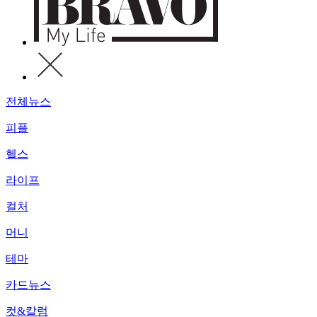
전체뉴스
피플
헬스
라이프
컬처
머니
테마
카드뉴스
컷&칼럼