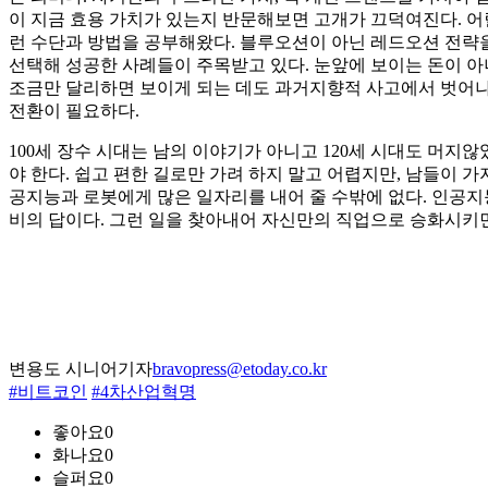
이 지금 효용 가치가 있는지 반문해보면 고개가 끄덕여진다. 어릴
런 수단과 방법을 공부해왔다. 블루오션이 아닌 레드오션 전략을
선택해 성공한 사례들이 주목받고 있다. 눈앞에 보이는 돈이 아
조금만 달리하면 보이게 되는 데도 과거지향적 사고에서 벗어나지
전환이 필요하다.
100세 장수 시대는 남의 이야기가 아니고 120세 시대도 머지
야 한다. 쉽고 편한 길로만 가려 하지 말고 어렵지만, 남들이 
공지능과 로봇에게 많은 일자리를 내어 줄 수밖에 없다. 인공지
비의 답이다. 그런 일을 찾아내어 자신만의 직업으로 승화시키면
변용도 시니어기자
bravopress@etoday.co.kr
#비트코인
#4차산업혁명
좋아요
0
화나요
0
슬퍼요
0