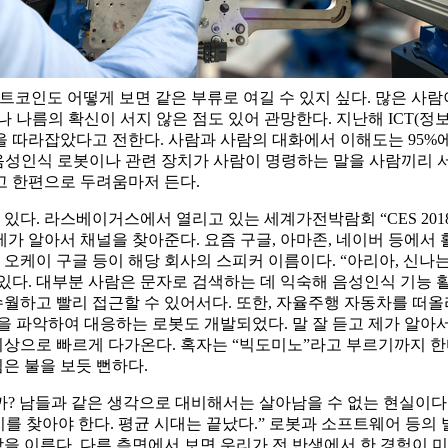
비트코인도 어떻게 보면 같은 부류로 여길 수 있지 싶다. 많은 사
신이 서지 않은 점도 있어 관망한다. 지난해 ICT(정보통신기술, Infor
 따라잡았다고 전한다. 사람과 사람의 대화에서 이해도는 95%에 
음성인식 로봇이나 관련 장치가 사람이 명령하는 말을 사람끼리 서
고 한편으로 두려움마저 든다.
다. 라스베이거스에서 열리고 있는 세계가전박람회 “CES 201
 제가 알아서 채널을 찾아준다. 요즘 구글, 아마존, 네이버 등
야, 오케이 구글 등이 해당 회사의 스피커 이름이다. “아리아, 신
있다. 대부분 사람은 문자로 검색하는 데 익숙해 음성인식 기능 
수월하고 빨리 접근할 수 있어서다. 또한, 자율주행 자동차를 떠올
을 파악하여 대응하는 로봇도 개발되었다. 말 잘 듣고 제가 알아
상으로 빠르게 다가온다. 혹자는 “빅도미노”라고 부르기까지 한다.
은 불을 보듯 뻔하다.
까? 남들과 같은 생각으로 대비해서는 살아남을 수 없는 현실이
를 찾아야 한다. 평균 시대는 끝났다.” 로봇과 소프트웨어 등의 
함을 이른다. 다른 측면에서 보면 우리가 전 반생에서 한 경험이 미