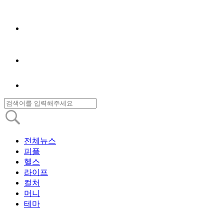
전체뉴스
피플
헬스
라이프
컬처
머니
테마