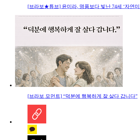
[브라보★튜브] 윤미라, 명품보다 빛난 74세 ‘자연미
[브라보 모먼트] “덕분에 행복하게 잘 살다 갑니다”