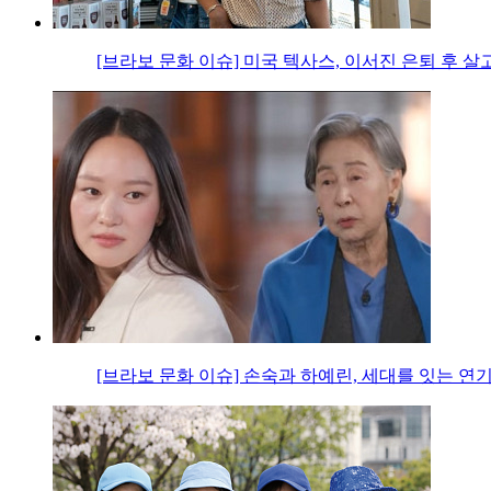
[브라보 문화 이슈] 미국 텍사스, 이서진 은퇴 후 살
[브라보 문화 이슈] 손숙과 하예린, 세대를 잇는 연