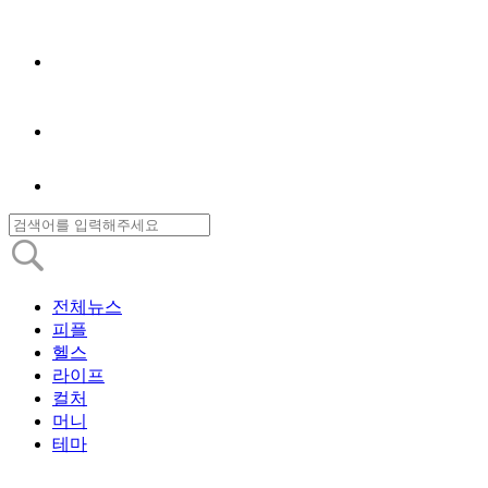
전체뉴스
피플
헬스
라이프
컬처
머니
테마