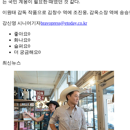
는 국민 계몽이 필요한 때였던 것 같다.
이원태 감독 작품으로 김창수 역에 조진웅, 감옥소장 역에 송승헌
강신영 시니어기자
bravopress@etoday.co.kr
좋아요
0
화나요
0
슬퍼요
0
더 궁금해요
0
최신뉴스