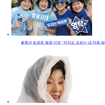
꽃중년 트로트 열광 이유 “자식도 모르는 내 마음 알