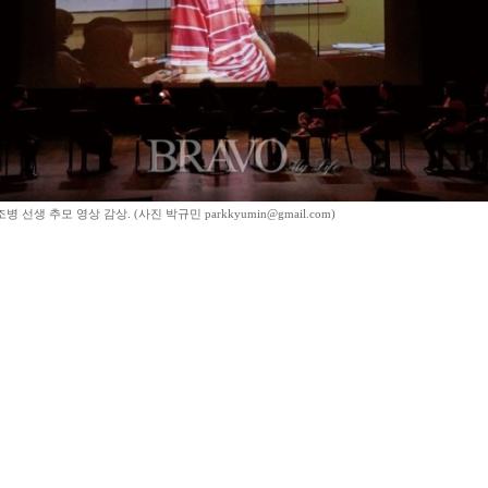
병 선생 추모 영상 감상. (사진 박규민 parkkyumin@gmail.com)