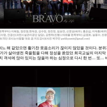
왼쪽부터) 이혜림, 정진영,현재경, 강수정, 정진영, 임승연, 신문성(배우), 홍순섭, 이재훤(배우)
 김서영, 안경선(과천시설관리공단 담당), 강현하(진행) (아래줄 왼쪽부터) 김영희, 설용수, 진윤
숙(극단 모시는사람들 대표 겸 지도강사)(사진 박규민 parkkyumin@gmail.com)
느 해 같았으면 활기찬 웃음소리가 끊이지 않았을 것이다. 분위
) 극작가가 살아생전 죽을힘을 다해 정성을 쏟았던 희곡교실의 마지막
치 객석에 앉아 있지는 않을까 하는 심정으로 다시 한 번… 또… 