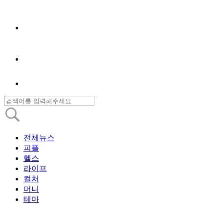
전체뉴스
피플
헬스
라이프
컬처
머니
테마