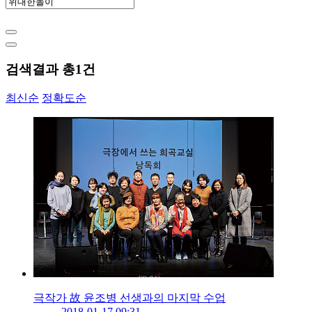
검색결과 총
1
건
최신순
정확도순
극작가 故 윤조병 선생과의 마지막 수업
2018-01-17 09:31