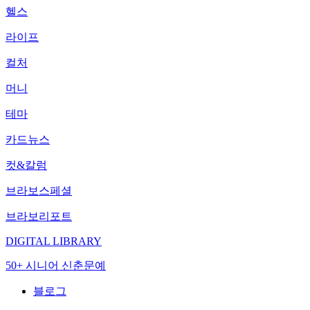
헬스
라이프
컬처
머니
테마
카드뉴스
컷&칼럼
브라보스페셜
브라보리포트
DIGITAL LIBRARY
50+ 시니어 신춘문예
블로그