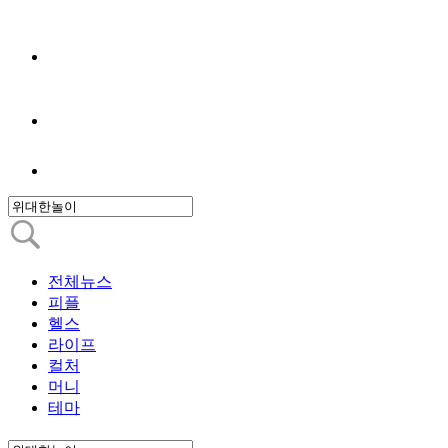
전체뉴스
피플
헬스
라이프
컬처
머니
테마