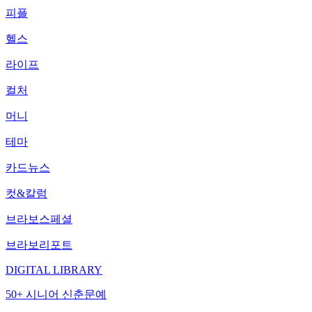
피플
헬스
라이프
컬처
머니
테마
카드뉴스
컷&칼럼
브라보스페셜
브라보리포트
DIGITAL LIBRARY
50+ 시니어 신춘문예