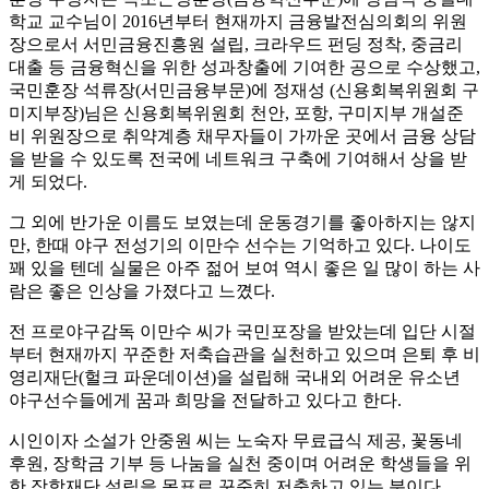
학교 교수님이 2016년부터 현재까지 금융발전심의회의 위원
장으로서 서민금융진흥원 설립, 크라우드 펀딩 정착, 중금리
대출 등 금융혁신을 위한 성과창출에 기여한 공으로 수상했고,
국민훈장 석류장(서민금융부문)에 정재성 (신용회복위원회 구
미지부장)님은 신용회복위원회 천안, 포항, 구미지부 개설준
비 위원장으로 취약계층 채무자들이 가까운 곳에서 금융 상담
을 받을 수 있도록 전국에 네트워크 구축에 기여해서 상을 받
게 되었다.
그 외에 반가운 이름도 보였는데 운동경기를 좋아하지는 않지
만, 한때 야구 전성기의 이만수 선수는 기억하고 있다. 나이도
꽤 있을 텐데 실물은 아주 젊어 보여 역시 좋은 일 많이 하는 사
람은 좋은 인상을 가졌다고 느꼈다.
전 프로야구감독 이만수 씨가 국민포장을 받았는데 입단 시절
부터 현재까지 꾸준한 저축습관을 실천하고 있으며 은퇴 후 비
영리재단(헐크 파운데이션)을 설립해 국내외 어려운 유소년
야구선수들에게 꿈과 희망을 전달하고 있다고 한다.
시인이자 소설가 안중원 씨는 노숙자 무료급식 제공, 꽃동네
후원, 장학금 기부 등 나눔을 실천 중이며 어려운 학생들을 위
한 장학재단 설립을 목표로 꾸준히 저축하고 있는 분이다.