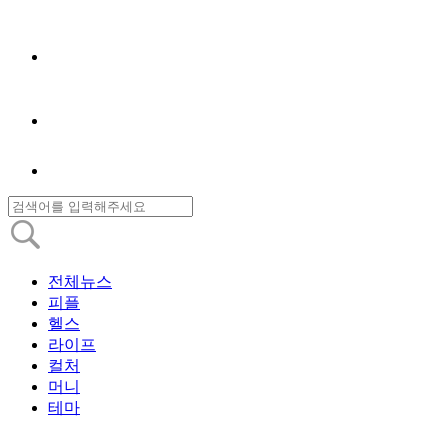
전체뉴스
피플
헬스
라이프
컬처
머니
테마