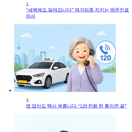
2.
“새벽에도 달려갑니다” 재가임종 지키는 방문진료
의사
3.
앱 없이도 택시 부릅니다 “120 전화 한 통이면 끝”