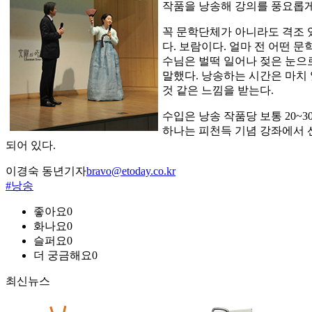
작품을 낭송해 강의를 풍요롭게
꼭 문학단체가 아니라도 격조 
다. 보람이다. 얼마 전 어떤 
수님은 벌떡 일어나 젖은 눈으
말했다. 낭송하는 시간은 마치
것 같은 느낌을 받는다.
수입은 낭송 작품당 보통 20~
하나는 피천득 기념 강좌에서 
되어 있다.
이경숙 동년기자
bravo@etoday.co.kr
#낭송
좋아요
0
화나요
0
슬퍼요
0
더 궁금해요
0
최신뉴스