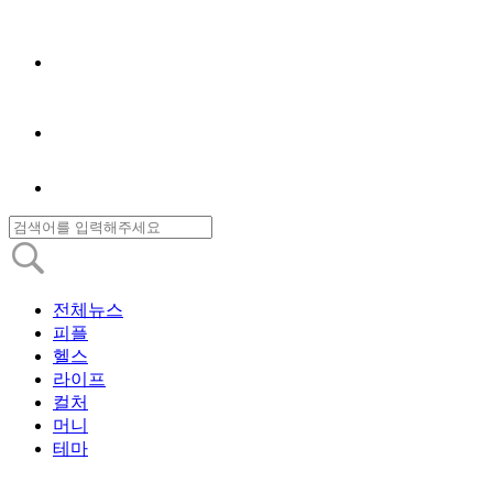
전체뉴스
피플
헬스
라이프
컬처
머니
테마