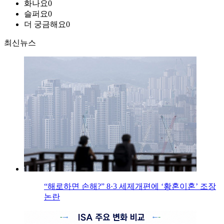
화나요
0
슬퍼요
0
더 궁금해요
0
최신뉴스
“해로하면 손해?” 8·3 세제개편에 ‘황혼이혼’ 조장
논란