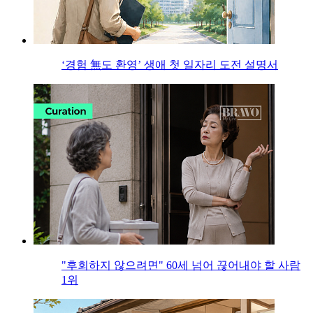
‘경험 無도 환영’ 생애 첫 일자리 도전 설명서
"후회하지 않으려면" 60세 넘어 끊어내야 할 사람
1위