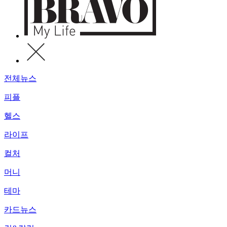
전체뉴스
피플
헬스
라이프
컬처
머니
테마
카드뉴스