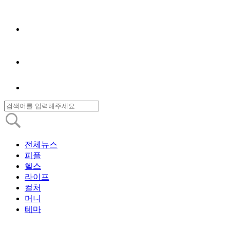
전체뉴스
피플
헬스
라이프
컬처
머니
테마