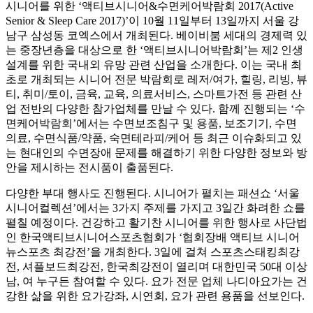
시니어를 위한 ‘액티브시니어&수면케어박람회 2017(Active
Senior & Sleep Care 2017)’이 10월 11일부터 13일까지 서울 강
남구 삼성동 코엑스에서 개최된다. 베이비붐 세대의 경제력 있
는 중장년층을 대상으로 한 ‘액티브시니어박람회’는 제2 인생
설계를 위한 국내외 유망 관련 산업을 소개한다. 이는 국내 최
초로 개최되는 시니어 전문 박람회로 레저/여가, 힐링, 리빙, 뷰
티, 취미/토이, 금육, 교육, 의료서비스, 스마트가전 등 관련 산
업 전반의 다양한 참가업체를 만날 수 있다. 함께 진행되는 ‘수
면케어박람회’에서는 수면보조침구 및 용품, 보조기기, 수면
의료, 수면식품/약품, 숙면테라피/케어 등 최근 이슈화되고 있
는 현대인의 수면장애 문제를 해결하기 위한 다양한 정보와 방
안을 제시하는 전시품이 출품된다.
다양한 부대 행사도 진행된다. 시니어가 펼치는 패션쇼 ‘서울
시니어컬렉션’에서는 3가지 주제를 가지고 3일간 화려한 쇼를
펼칠 예정이다. 건강하고 활기찬 시니어를 위한 행사로 사단법
인 한국액티브시니어스포츠협회가 ‘협회장배 액티브 시니어
뉴스포츠 최강전’을 개최한다. 3일에 걸쳐 스포츠스태킹최강
전, 셔플보드최강전, 한국최강전이 열리며 대한민국 50대 이상
남, 여 누구든 참여할 수 있다. 요가 전문 업체 나디아요가는 건
강한 삶을 위한 요가강좌, 시연회, 요가 관련 용품을 선보인다.