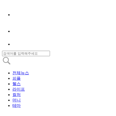
전체뉴스
피플
헬스
라이프
컬처
머니
테마