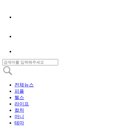
전체뉴스
피플
헬스
라이프
컬처
머니
테마