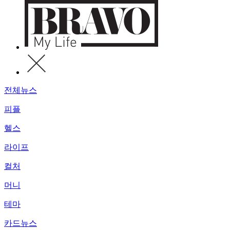
전체뉴스
피플
헬스
라이프
컬처
머니
테마
카드뉴스