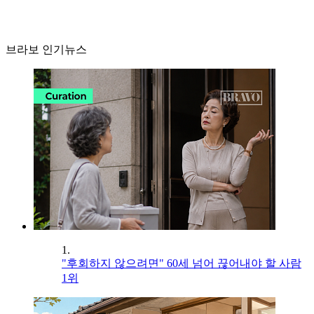
브라보 인기뉴스
1.
"후회하지 않으려면" 60세 넘어 끊어내야 할 사람
1위