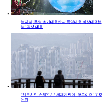
복지부, 폭염 초기대응반→‘폭염대응 비상대책본
부’ 격상 대응
“해로하면 손해?” 8·3 세제개편에 ‘황혼이혼’ 조장
논란