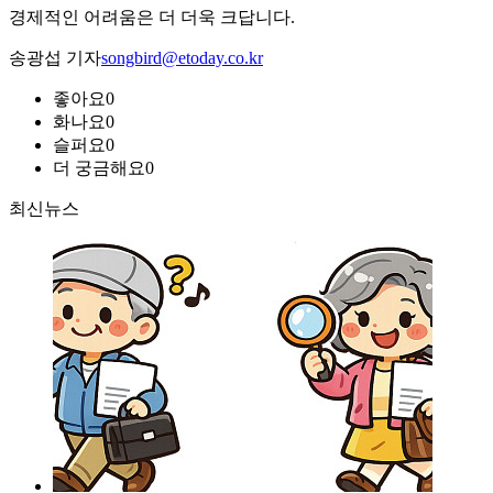
경제적인 어려움은 더 더욱 크답니다.
송광섭 기자
songbird@etoday.co.kr
좋아요
0
화나요
0
슬퍼요
0
더 궁금해요
0
최신뉴스