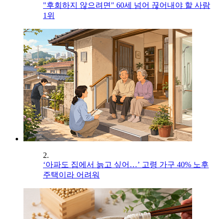
"후회하지 않으려면" 60세 넘어 끊어내야 할 사람
1위
2.
‘아파도 집에서 늙고 싶어…’ 고령 가구 40% 노후
주택이라 어려워