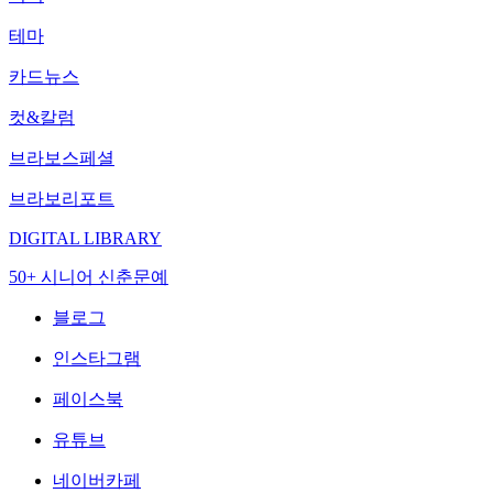
테마
카드뉴스
컷&칼럼
브라보스페셜
브라보리포트
DIGITAL LIBRARY
50+ 시니어 신춘문예
블로그
인스타그램
페이스북
유튜브
네이버카페