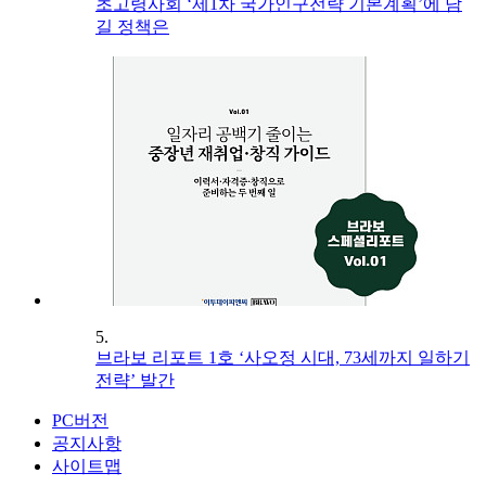
초고령사회 ‘제1차 국가인구전략 기본계획’에 담
길 정책은
5.
브라보 리포트 1호 ‘사오정 시대, 73세까지 일하기
전략’ 발간
PC버전
공지사항
사이트맵