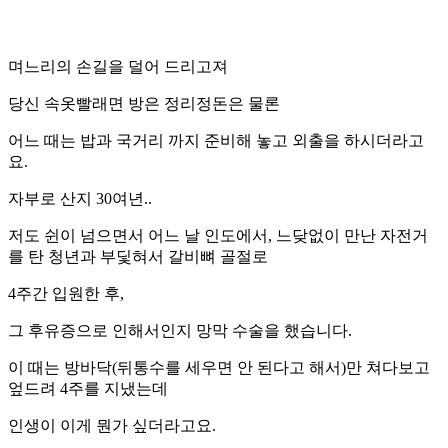
며느리의 손길을 덜어 드리고져
당신 속옷빨래면 방은 정리정돈은 물론
어느 때는 밥과 국거리 까지 준비해 놓고 외출을 하시더라고
요.
자부로 산지 30여년..
저도 쉰이 넘으면서 어느 날 인도에서, 느닺없이 만난 자전거
를 탄 청년과 부딫혀서 갈비뼈 골절로
4주간 입원한 후,
그 후유증으로 인해서인지 망막 수술을 했습니다.
이 때는 방바닥(뒤통수를 세우면 안 된다고 해서)만 쳐다보고
엎드려 4주를 지냈는데
인생이 이게 뭔가 싶더라고요.