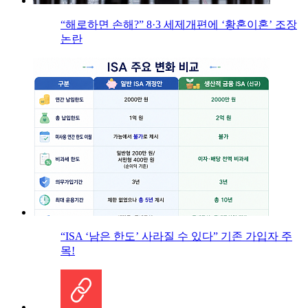
“해로하면 손해?” 8·3 세제개편에 ‘황혼이혼’ 조장
논란
“ISA ‘남은 한도’ 사라질 수 있다” 기존 가입자 주
목!