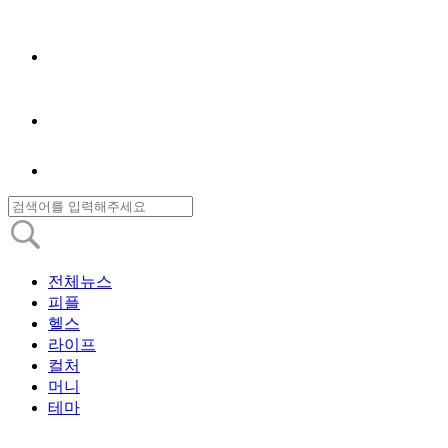
전체뉴스
피플
헬스
라이프
컬처
머니
테마