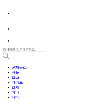
전체뉴스
피플
헬스
라이프
컬처
머니
테마