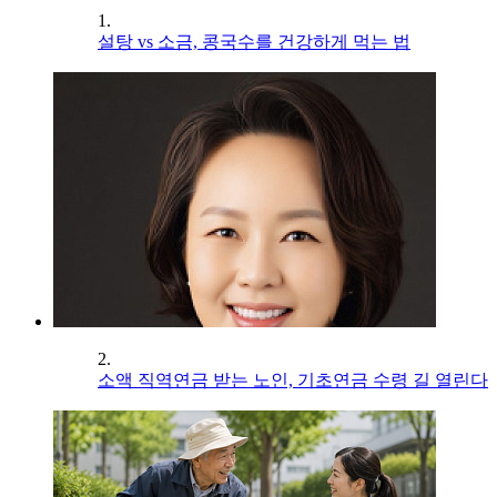
1.
설탕 vs 소금, 콩국수를 건강하게 먹는 법
2.
소액 직역연금 받는 노인, 기초연금 수령 길 열린다