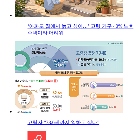
‘아파도 집에서 늙고 싶어…’ 고령 가구 40% 노후
주택이라 어려워
고령자 “73.6세까지 일하고 싶다”