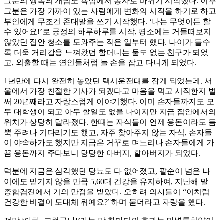
그분의 행복의 개념도 욕심에서 봉사로 바뀌기 시작했다. 이후
그분은 가장 가까이 있는 사람에게 변화의 시작을 하기로 하고
부인에게 무조건 존대말을 쓰기 시작했다. ‘나는 무엇이든 할
수 있어요!’로 긍정의 하루하루를 시작, 평소에는 거들떠보지
않았던 집안 청소를 도와주는 작은 일부터 했다. 나이가 들수
록 더욱 거리감응 느껴왔던 할머니는 둘도 없는 친구가 되었
고, 외출할 때는 연인들처럼 늘 손을 잡고 다니게 되었다.
1년만에 다시 완전히 놓았던 택시운전대를 잡게 되었는데, 서
울에서 가장 친절한 기사가 되겠다고 마음을 먹고 시작한지 벌
써 20년째라고 자랑스럽게 이야기했다. 이미 손자들까지도 모
두 대학생이 되고 아무 할일도 없을 나이지만 지금 집안에서의
위치가 상당히 달라졌다. 한때는 자식들이 언제 용돈이라도 듬
뿍 주려나 기다리기도 했고, 자주 찾아주지 않는 자식, 손자들
이 야속하가도 했지만 지금은 거꾸로 며느리나 손자들에게 가
끔 용돈까지 주다보니 당당한 아버지, 할아버지가 되었다.
덕분에 지금은 심각했던 당뇨도 다 없어졌고, 팔순이 넘은 나
이에도 믿기지 않을 만큼 5,60대 건강을 유지하여, 지난해 말
종합검진에서 거의 만점을 받았다. 오히려 의사들이 “이처럼
건강한 비결이 도대체 뭐예요?”하며 묻더라고 자랑을 했다.