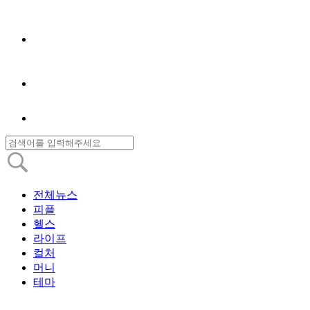
전체뉴스
피플
헬스
라이프
컬처
머니
테마