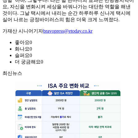
정말 ‘아하, 그렇구나!’라는 말 한마디의 효과는 만병통치약이
요, 자신을 변화시켜 세상을 바꿔나가는 대단한 역할을 해낸
것이다. 그날 택시에서 내리는 순간 하루하루 신나게 택시에
실어 나르는 긍정바이러스의 힘은 더욱 크게 느껴졌다.
가재산 시니어기자
bravopress@etoday.co.kr
좋아요
0
화나요
0
슬퍼요
0
더 궁금해요
0
최신뉴스