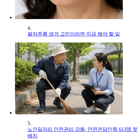
4.
팔자주름 생겨 고민이라면 지금 해야 할 일
5.
노인일자리 안전관리 강화, 안전전담인력 613명 첫
배치