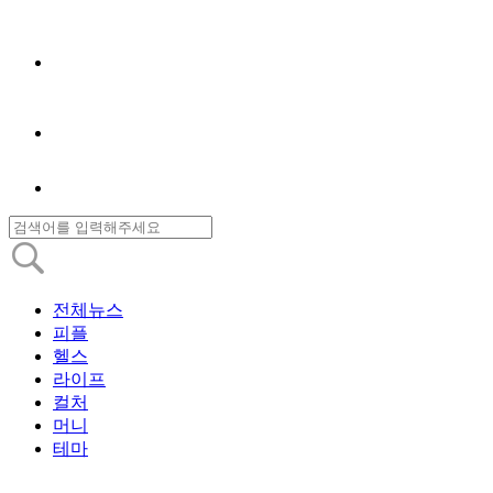
전체뉴스
피플
헬스
라이프
컬처
머니
테마