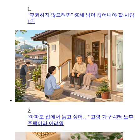
1.
"후회하지 않으려면" 60세 넘어 끊어내야 할 사람
1위
2.
‘아파도 집에서 늙고 싶어…’ 고령 가구 40% 노후
주택이라 어려워