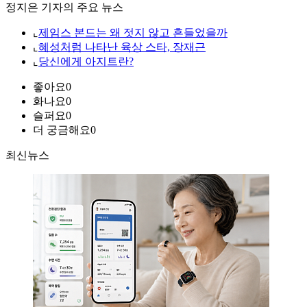
정지은 기자의 주요 뉴스
⌞
제임스 본드는 왜 젓지 않고 흔들었을까
⌞
혜성처럼 나타난 육상 스타, 장재근
⌞
당신에게 아지트란?
좋아요
0
화나요
0
슬퍼요
0
더 궁금해요
0
최신뉴스