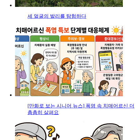
세 얼굴의 발리를 탐험하다
[만화로 보는 시니어 뉴스] 폭염 속 치매어르신 더
촘촘히 살펴요