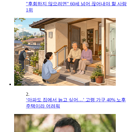
"후회하지 않으려면" 60세 넘어 끊어내야 할 사람
1위
2.
‘아파도 집에서 늙고 싶어…’ 고령 가구 40% 노후
주택이라 어려워