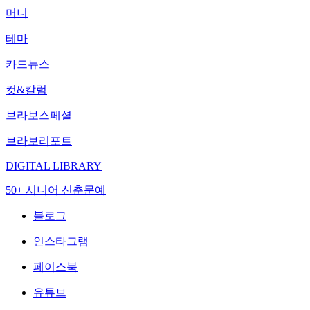
머니
테마
카드뉴스
컷&칼럼
브라보스페셜
브라보리포트
DIGITAL LIBRARY
50+ 시니어 신춘문예
블로그
인스타그램
페이스북
유튜브