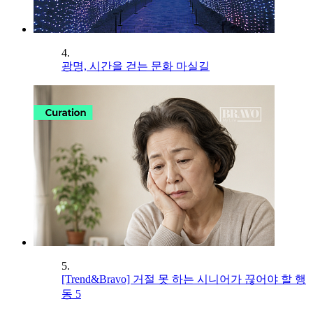
4.
광명, 시간을 걷는 문화 마실길
5.
[Trend&Bravo] 거절 못 하는 시니어가 끊어야 할 행
동 5