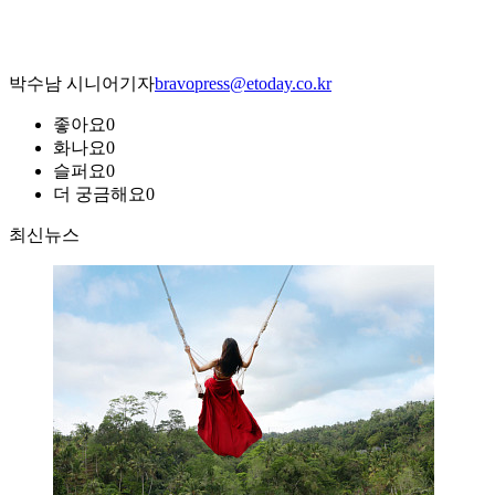
박수남 시니어기자
bravopress@etoday.co.kr
좋아요
0
화나요
0
슬퍼요
0
더 궁금해요
0
최신뉴스