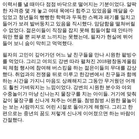
이력서를 낼 때마다 점점 바닥으로 떨어지는 기분이었다. 얄팍
한 자격증 몇 개 놓고 여태 목에다 힘주고 있었음을 깨달을 수
있었고 청년들의 빵빵한 학력과 두둑한 스펙과 패기를 밀치고
들어가 보려 발버둥치고 있음을 직시했다. 암담함을 떨쳐버릴
수 없었다. 젊은이들이 직장을 잡지 못해 힘들어할 때 안타까
워만 했을 뿐 피부로 느끼지는 못했는데, 필자가 현실에 뛰어
들어 보니 숨이 막히고 먹먹했다.
필자의 고민이 깊어가던 어느 날 친구들을 만나 시원한 팥빙수
를 먹었다. 그리고 여의도 강변 따라 펼쳐진 2018평창동계올림
픽 체험 행사에 참여해 버스킹을 하는 젊은이들의 무대를 감상
했다. 취업과의 전쟁을 뒤로 미루고 한강변에서 친구들과 함께
하는 시간을 가지니 마음도 상쾌해지고 그동안 무거웠던 어깨
도 훨씬 가벼워지는 느낌이었다. 강변의 시원한 분수와 야외
수중놀이가 마냥 신나는지 물장구를 치는 아이들. 거기에 맞춰
같이 물장구를 신나게 쳐주는 어른들. 첨벙첨벙 시원한 물놀이
는 보는 사람까지도 어린 시절로 돌아가게 해줬다. 그리고 한
편으로는 중년의 꿈도 저렇게 신나게 이어졌으면 하는 바람이
간절했다.