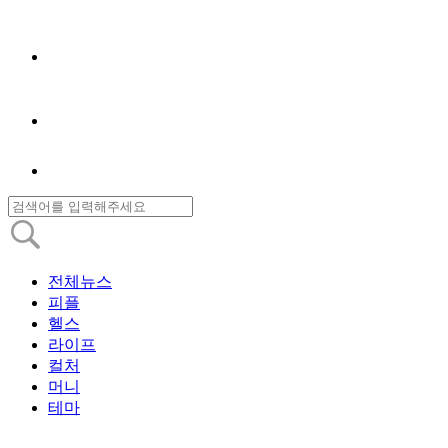
전체뉴스
피플
헬스
라이프
컬처
머니
테마