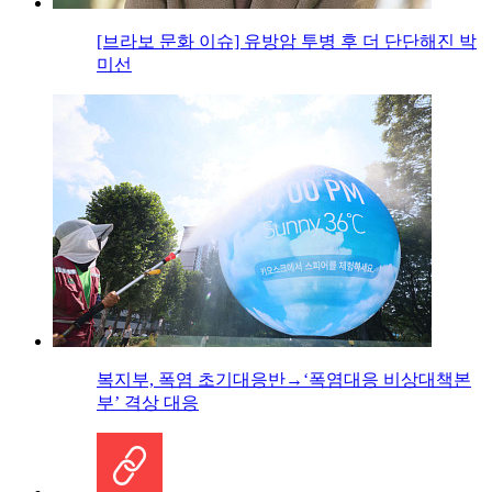
[브라보 문화 이슈] 유방암 투병 후 더 단단해진 박
미선
복지부, 폭염 초기대응반→‘폭염대응 비상대책본
부’ 격상 대응